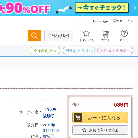
関連サービス
Language
こだわり条件
検索
お気に入り
カート
ガイド
全年齢向けへ
男性向け R18へ
女性向け 全年齢へ
539
価格
円
TINGA/
サークル名
故珍子
カートに入れる
販売日
2019年
01月19日
お気に入りに追加
作者
故珍子