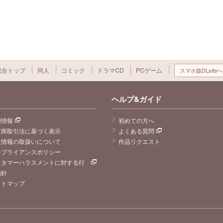
総合トップ
同人
コミック
ドラマCD
PCゲーム
スマホ版DLsiteへ
ヘルプ&ガイド
用情報
初めての方へ
定商取引法に基づく表示
よくある質問
人情報の取扱いについて
作品リクエスト
ンプライアンスポリシー
スタマーハラスメントに対する行
指針
イトマップ