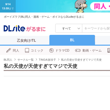
9/14
13:59
まで
ボーイズラブ(BL)同人・漫画・ゲーム・ボイスならDLsiteがるまに
すべて
BL
乙女向け/TL
同人
コミック
ドラマCD
動画・ゲーム
BL同人
サークル一覧
TINGA/故珍子
私の天使が天使すぎてマジで天使
私の天使が天使すぎてマジで天使