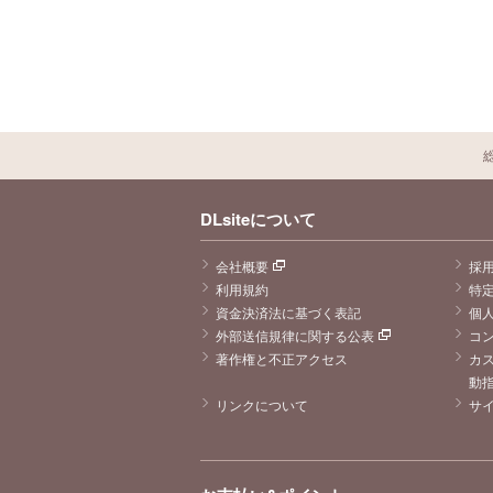
DLsiteについて
会社概要
採
利用規約
特
資金決済法に基づく表記
個
外部送信規律に関する公表
コ
著作権と不正アクセス
カ
動
リンクについて
サ