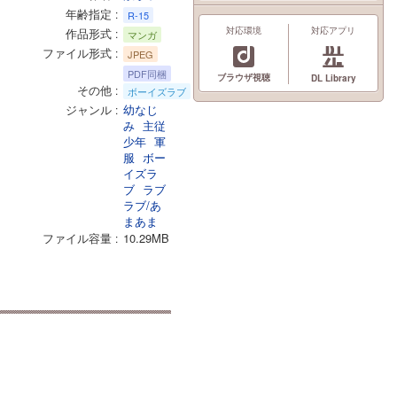
年齢指定
R-15
対応環境
対応アプリ
作品形式
マンガ
ファイル形式
JPEG
PDF同梱
ブラウザ視聴
DL Library
その他
ボーイズラブ
ジャンル
幼なじ
み
主従
少年
軍
服
ボー
イズラ
ブ
ラブ
ラブ/あ
まあま
ファイル容量
10.29MB