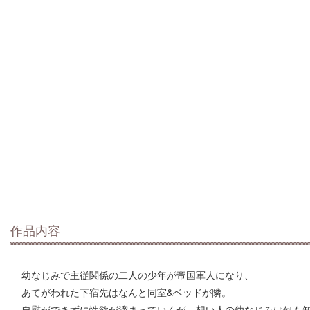
作品内容
幼なじみで主従関係の二人の少年が帝国軍人になり、
あてがわれた下宿先はなんと同室&ベッドが隣。
自慰ができずに性欲が溜まっていくが、想い人の幼なじみは何も