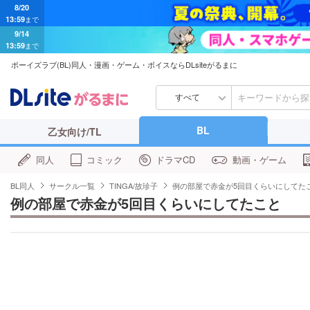
9/14
13:59
まで
ボーイズラブ(BL)同人・漫画・ゲーム・ボイスならDLsiteがるまに
すべて
BL
乙女向け/TL
同人
コミック
ドラマCD
動画・ゲーム
BL同人
サークル一覧
TINGA/故珍子
例の部屋で赤金が5回目くらいにしてた
例の部屋で赤金が5回目くらいにしてたこと