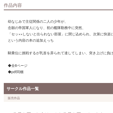
作品内容
幼なじみで主従関係の二人の少年が、
念願の帝国軍人になり、初の艦隊勤務中に突然、
「セッ××しないと出られない部屋」に閉じ込められ、次第に快楽
という内容の本の追加えっち
騎乗位に挑戦するが乳首を弄られて達してしまい、突き上げに負
◆全8ページ
◆pdf同梱
サークル作品一覧
販売作品