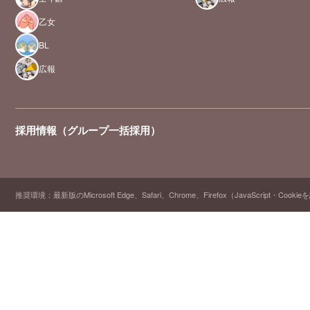
乙女
BL
広報
採用情報（グループ一括採用）
推奨環境：最新版のMicrosoft Edge、Safari、Chrome、Firefox（JavaScript・Cooki