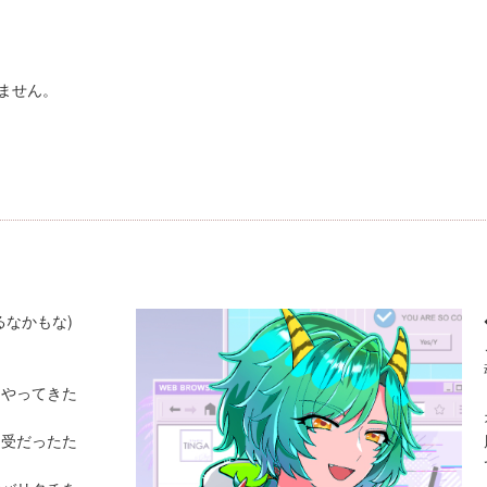
ません。
るなかもな)
らやってきた
レ受だったた