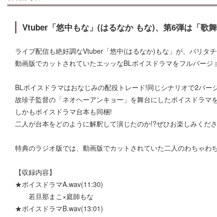
Vtuber「悠中もな」(はるなか もな)、第6弾は「歌
ライブ配信も絶好調なVtuber「悠中(はるなか)もな」が、バリタ
動画版でカットされていたエッッなBLボイスドラマをフルバージ
BLボイスドラマはおなじみの配役トレード!同じシナリオで2バージ
故珍子監督の「ネオヘーアンキョー」を舞台にしたボイスドラマを
しかもボイスドラマ台本も同梱!
二人が台本をどのように解釈して演じたのか!?ぜひお楽しみくださ
特典のラジオ版では、動画版でカットされていた二人のわちゃわち
【収録内容】
★ボイスドラマA.wav(11:30)
若旦那まこ×庭師もな
★ボイスドラマB.wav(13:01)