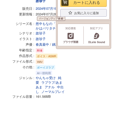
故珍子
カートに入れる
販売日
2024年07月19日
お気に入りに追加
更新情報
2024年07月26日
更新情報
シリーズ名
悠中もなの「いつ
かはバリタチ！」
対応環境
対応アプリ
シナリオ
故珍子
イラスト
故珍子
ブラウザ視聴
DLsite Sound
声優
春真最中
/
鏑木真
年齢指定
R18
作品形式
ボイス・ASMR
ファイル形式
WAV
その他
ボーイズラブ
AI一部利用
ジャンル
やんちゃ受け
純
愛
ラブラブ/あま
あま
アナル
中出
し
ノーマルプレイ
ファイル容量
161.56MB