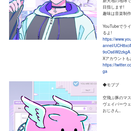
新天地の地球
目指します!
趣味は音楽制
YouTubeで
るよ!
https://www.yo
annel/UCH8xciM
9oOs6W2zkgA
Xアカウントも
https://twitter.
ga
◆モブブ
空飛ぶ豚のマ
ヴェイパーウ
おじさん。