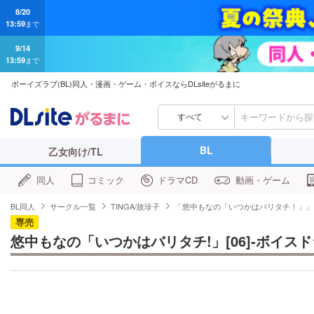
9/14
13:59
まで
ボーイズラブ(BL)同人・漫画・ゲーム・ボイスならDLsiteがるまに
すべて
BL
乙女向け/TL
同人
コミック
ドラマCD
動画・ゲーム
BL同人
サークル一覧
TINGA/故珍子
「悠中もなの「いつかはバリタチ！」」
専売
悠中もなの「いつかはバリタチ!」[06]-ボイス