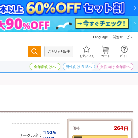
関連サービス
Language
こだわり条件
検索
お気に入り
カート
ガイド
全年齢向けへ
男性向け R18へ
女性向け 全年齢へ
264
価格
円
TINGA/
サークル名