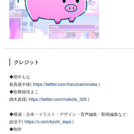
クレジット
◆悠中もな
春真最中様(
https://twitter.com/harumamonaka
)
◆歌舞羅伎まこ
鏑木真様(
https://twitter.com/makoto_325
)
◆構成・台本・イラスト・デザイン・音声編集・動画編集など:
故珍子(
https://x.com/kochi_days
)
◆制作