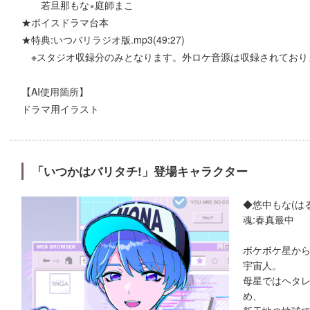
若旦那もな×庭師まこ
★ボイスドラマ台本
★特典:いつバリラジオ版.mp3(49:27)
※スタジオ収録分のみとなります。外ロケ音源は収録されており
【AI使用箇所】
ドラマ用イラスト
「いつかはバリタチ!」登場キャラクター
◆悠中もな(は
魂:春真最中
ボケボケ星か
宇宙人。
母星ではヘタ
め、