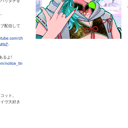
でバリタチを
作。
ライブ配信して
utube.com/ch
IiiZ-
あるよ!
com/notice_tin
スコット。
ェイヴ大好き