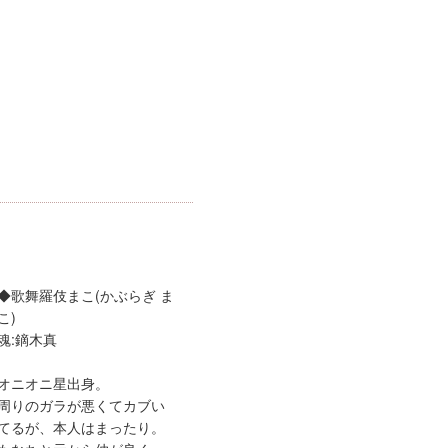
◆歌舞羅伎まこ(かぶらぎ ま
こ)
魂:鏑木真
オニオニ星出身。
周りのガラが悪くてカブい
てるが、本人はまったり。