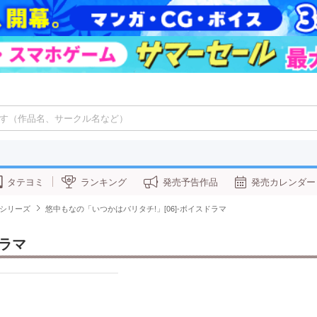
タテヨミ
ランキング
発売予告作品
発売カレンダー
シリーズ
悠中もなの「いつかはバリタチ!」[06]-ボイスドラマ
ドラマ