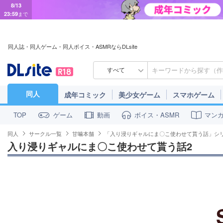
8/13
23:59
まで
同人誌・同人ゲーム・同人ボイス・ASMRならDLsite
すべて
同人
成年コミック
美少女ゲーム
スマホゲーム
ゲーム
動画
ボイス・ASMR
マン
TOP
同人
サークル一覧
甘噛本舗
「入り浸りギャルにま〇こ使わせて貰う話」シ
入り浸りギャルにま〇こ使わせて貰う話2