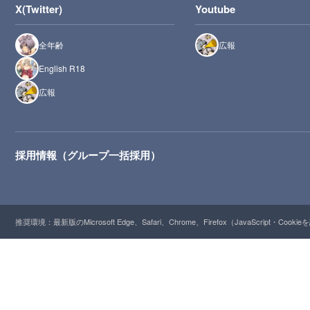
X(Twitter)
Youtube
全年齢
広報
English R18
広報
採用情報（グループ一括採用）
推奨環境：最新版のMicrosoft Edge、Safari、Chrome、Firefox（JavaScript・Cooki