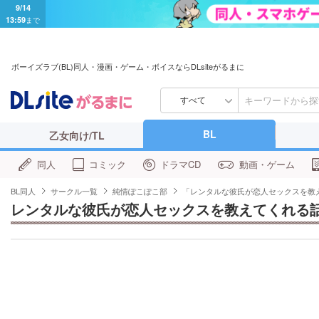
9/14
13:59
まで
ボーイズラブ(BL)同人・漫画・ゲーム・ボイスならDLsiteがるまに
すべて
BL
乙女向け/TL
同人
コミック
ドラマCD
動画・ゲーム
BL同人
サークル一覧
純情ぽこぽこ部
「レンタルな彼氏が恋人セックスを教
レンタルな彼氏が恋人セックスを教えてくれる