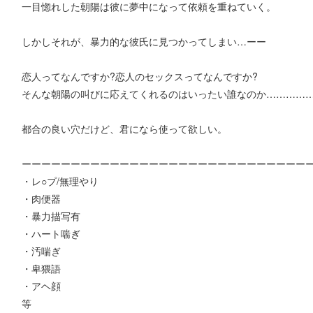
一目惚れした朝陽は彼に夢中になって依頼を重ねていく。
しかしそれが、暴力的な彼氏に見つかってしまい…ーー
恋人ってなんですか?恋人のセックスってなんですか?
そんな朝陽の叫びに応えてくれるのはいったい誰なのか…………
都合の良い穴だけど、君になら使って欲しい。
ーーーーーーーーーーーーーーーーーーーーーーーーーーーーー
・レ○プ/無理やり
・肉便器
・暴力描写有
・ハート喘ぎ
・汚喘ぎ
・卑猥語
・アヘ顔
等