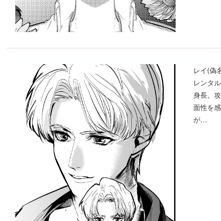
レイ(偽名
レンタル
身長。攻
面性を感
が…