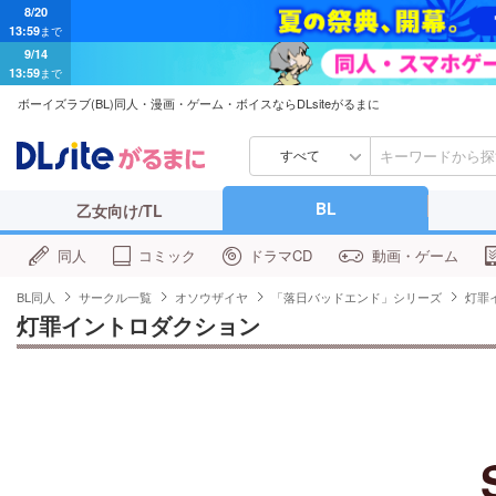
13:59
まで
9/14
13:59
まで
ボーイズラブ(BL)同人・漫画・ゲーム・ボイスならDLsiteがるまに
すべて
BL
乙女向け/TL
同人
コミック
ドラマCD
動画・ゲーム
BL同人
サークル一覧
オソウザイヤ
「落日バッドエンド」シリーズ
灯罪
灯罪イントロダクション