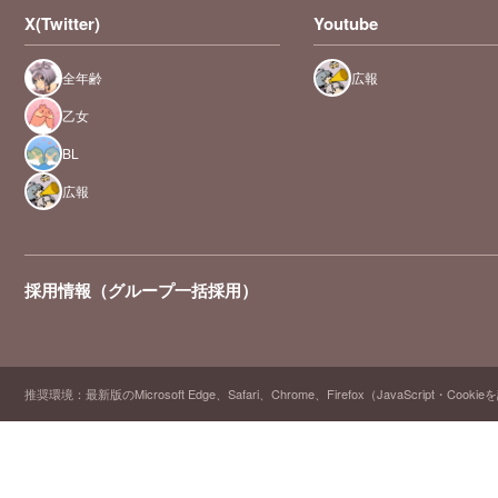
X(Twitter)
Youtube
全年齢
広報
乙女
BL
広報
採用情報（グループ一括採用）
推奨環境：最新版のMicrosoft Edge、Safari、Chrome、Firefox（JavaScript・Cooki