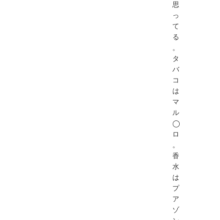
思
っ
て
る
。
タ
バ
コ
は
マ
ル
◯
ロ
。
香
水
は
プ
ア
ゾ
ン