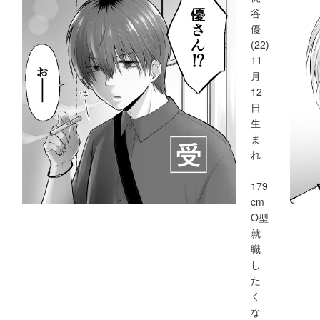
谷
優
(22)
11
月
12
日
生
ま
れ
179
cm
O型
就
職
し
た
く
な