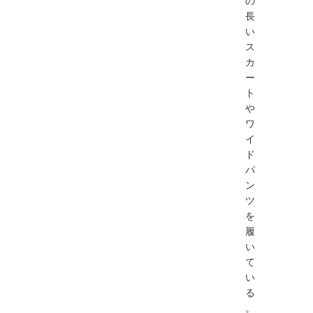
長
い
ス
カ
ー
ト
や
ワ
イ
ド
パ
ン
ツ
を
履
い
て
い
る
。