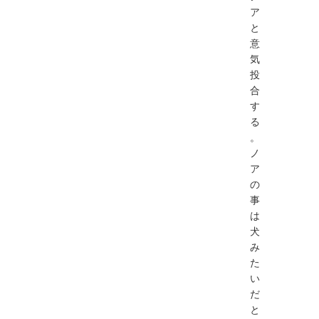
ア
と
意
気
投
合
す
る
。
ノ
ア
の
事
は
犬
み
た
い
だ
と