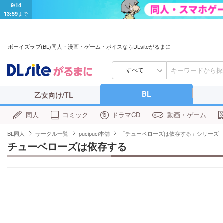
9/14
13:59
まで
ボーイズラブ(BL)同人・漫画・ゲーム・ボイスならDLsiteがるまに
すべて
BL
乙女向け/TL
同人
コミック
ドラマCD
動画・ゲーム
BL同人
サークル一覧
pucipuci本舗
「チューベローズは依存する」シリーズ
チューベローズは依存する