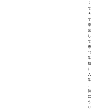
く
て
大
学
卒
業
し
て
専
門
学
校
に
入
学
。
特
に
や
り