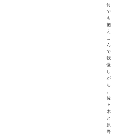
何
で
も
抱
え
こ
ん
で
我
慢
し
が
ち
。
佐
々
木
と
原
野