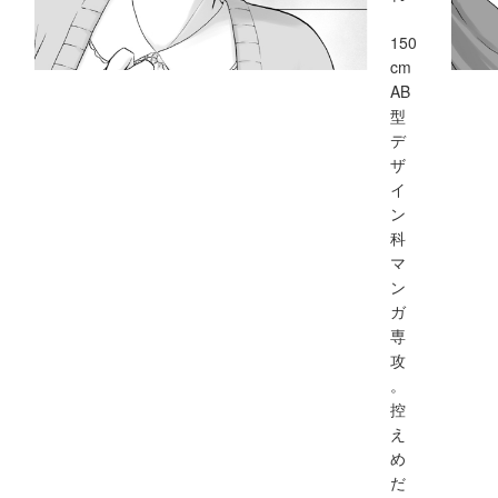
150
cm
AB
型
デ
ザ
イ
ン
科
マ
ン
ガ
専
攻
。
控
え
め
だ