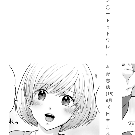
◯
ー
ド
ゥ
ト
ワ
レ
。
有
野
志
穂
(18)
9月
18
日
生
ま
れ