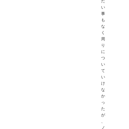
た
い
事
も
な
く
周
り
に
つ
い
て
い
け
な
か
っ
た
が
、
ノ