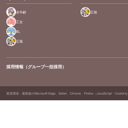
全年齢
広報
乙女
BL
広報
採用情報（グループ一括採用）
推奨環境：最新版のMicrosoft Edge、Safari、Chrome、Firefox（JavaScript・Cooki