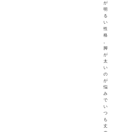
が
明
る
い
性
格
。
脚
が
太
い
の
が
悩
み
で
い
つ
も
丈
の