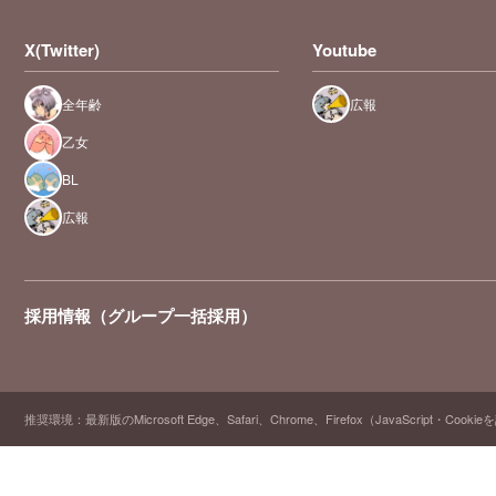
X(Twitter)
Youtube
全年齢
広報
乙女
BL
広報
採用情報（グループ一括採用）
推奨環境：最新版のMicrosoft Edge、Safari、Chrome、Firefox（JavaScript・Cooki