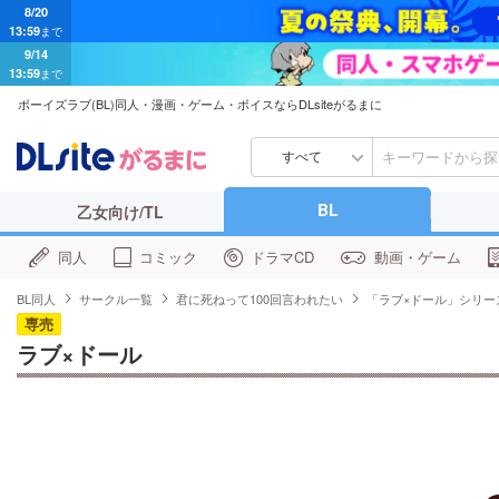
8/20
13:59
まで
9/14
13:59
まで
ボーイズラブ(BL)同人・漫画・ゲーム・ボイスならDLsiteがるまに
すべて
BL
乙女向け/TL
同人
コミック
ドラマCD
動画・ゲーム
BL同人
サークル一覧
君に死ねって100回言われたい
「ラブ×ドール」シリー
専売
ラブ×ドール