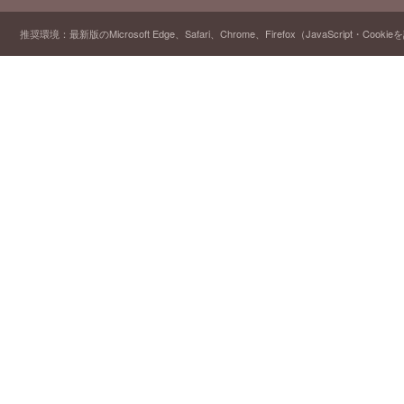
推奨環境：最新版のMicrosoft Edge、Safari、Chrome、Firefox（JavaScript・Cooki