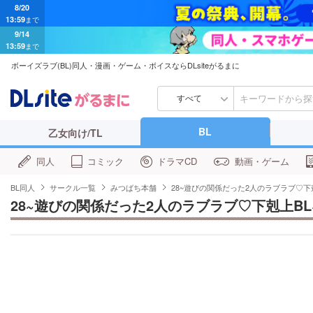
8/20
13:59
まで
9/14
13:59
まで
ボーイズラブ(BL)同人・漫画・ゲーム・ボイスならDLsiteがるまに
すべて
BL
乙女向け/TL
同人
コミック
ドラマCD
動画・ゲーム
BL同人
サークル一覧
みつばち本舗
28~遊びの関係だった2人のラブラブ♡下剋
28~遊びの関係だった2人のラブラブ♡下剋上BL