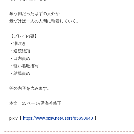
奪う側だったはずの人外が
気づけば一人の人間に執着していく。
【プレイ内容】
・潮吹き
・連続絶頂
・口内責め
・軽い嘔吐描写
・結腸責め
等の内容を含みます。
本文 53ページ/黒海苔修正
pixiv【
https://www.pixiv.net/users/85690640
】