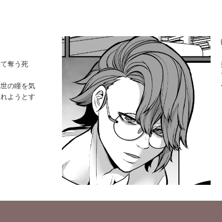
全て奪う死
地世の瞳を気
入れようとす