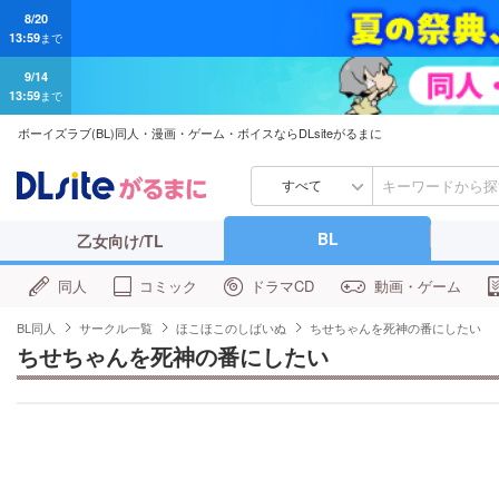
9/14
13:59
まで
ボーイズラブ(BL)同人・漫画・ゲーム・ボイスならDLsiteがるまに
すべて
BL
乙女向け/TL
同人
コミック
ドラマCD
動画・ゲーム
BL同人
サークル一覧
ほこほこのしばいぬ
ちせちゃんを死神の番にしたい
ちせちゃんを死神の番にしたい