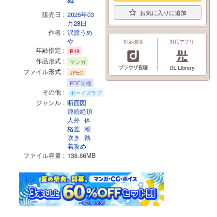
お気に入りに追加
販売日
2026年03
月28日
作者
沢渡うめ
や
対応環境
対応アプリ
年齢指定
R18
作品形式
マンガ
ブラウザ視聴
DL Library
ファイル形式
JPEG
PDF同梱
その他
ボーイズラブ
ジャンル
断面図
連続絶頂
人外
体
格差
潮
吹き
執
着攻め
ファイル容量
138.86MB