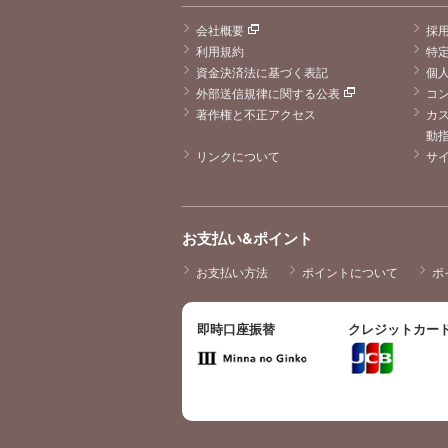
会社概要
採
利用規約
特
資金決済法に基づく表記
個
外部送信規律に関する公表
コ
著作権と不正アクセス
カ
動
リンクについて
サ
お支払い&ポイント
お支払い方法
ポイントについて
ポ
即時口座振替
クレジットカー