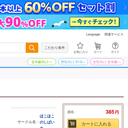
関連サービス
Language
こだわり条件
検索
お気に入り
カート
ガイド
全年齢向けへ
男性向け R18へ
女性向け 全年齢へ
385
価格
円
ほこほこ
サークル名
のしばい
カートに入れる
ぬ