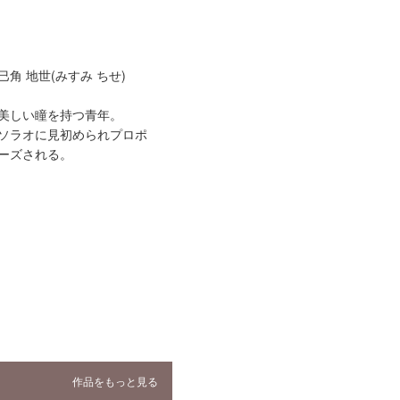
巳角 地世(みすみ ちせ)
美しい瞳を持つ青年。
ソラオに見初められプロポ
ーズされる。
作品をもっと見る