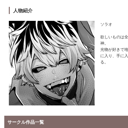
人物紹介
ソラオ
欲しいものは
神。
光物が好きで
に入り、手に
る。
サークル作品一覧