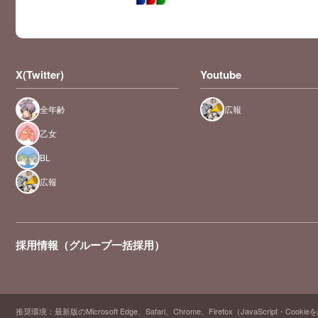
X(Twitter)
Youtube
全年齢
広報
乙女
BL
広報
採用情報（グループ一括採用）
推奨環境：最新版のMicrosoft Edge、Safari、Chrome、Firefox（JavaScript・Cooki