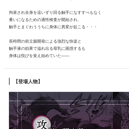
拘束され全身を這いずり回る触手になすすべもなく
番いになるための適性検査が開始され、
触手とまぐわううちに身体に異変が起こる・・・
長時間の前立腺開発による強烈な快楽と
触手液の効果で溢れ出る母乳に困惑するも
身体は悦びを覚え始めていた――
【登場人物】