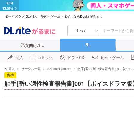
9/14
13:59
まで
ボーイズラブ(BL)同人・漫画・ゲーム・ボイスならDLsiteがるまに
すべて
BL
乙女向け/TL
同人
コミック
ドラマCD
動画・ゲーム
BL同人
サークル一覧
KZentertainment
触手[番い適性検査報告書]001【ボイ
専売
触手[番い適性検査報告書]001【ボイスドラマ版