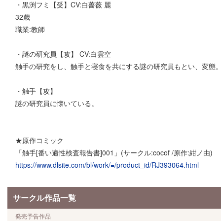
・黒渕フミ【受】CV:白薔薇 麗
32歳
職業:教師
・謎の研究員【攻】 CV:白雲空
触手の研究をし、触手と寝食を共にする謎の研究員もとい、変態
・触手【攻】
謎の研究員に懐いている。
★原作コミック
「触手[番い適性検査報告書]001」(サークル:cocof /原作:紺ノ由)
https://www.dlsite.com/bl/work/=/product_id/RJ393064.html
サークル作品一覧
発売予告作品