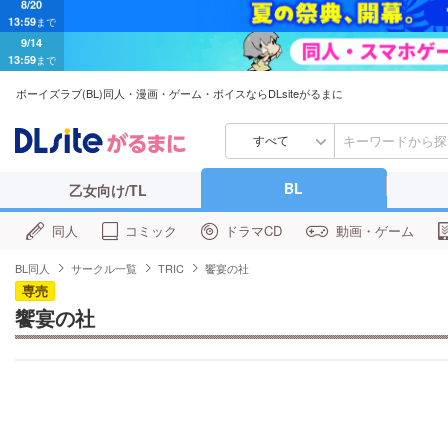
9/14
13:59
まで
ボーイズラブ(BL)同人・漫画・ゲーム・ボイスならDLsiteがるまに
すべて
BL
乙女向け/TL
同人
コミック
ドラマCD
動画・ゲーム
BL同人
サークル一覧
TRIC
饗宴の社
専売
饗宴の社