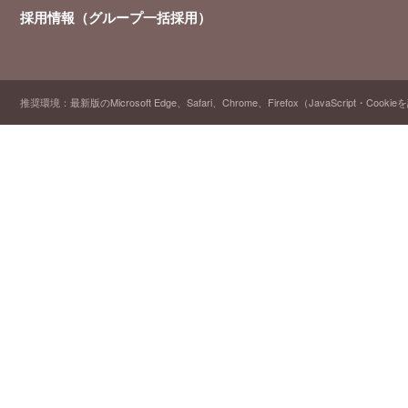
採用情報（グループ一括採用）
推奨環境：最新版のMicrosoft Edge、Safari、Chrome、Firefox（JavaScript・Cooki