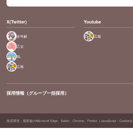
X(Twitter)
Youtube
全年齢
広報
乙女
BL
広報
採用情報（グループ一括採用）
推奨環境：最新版のMicrosoft Edge、Safari、Chrome、Firefox（JavaScript・Cooki