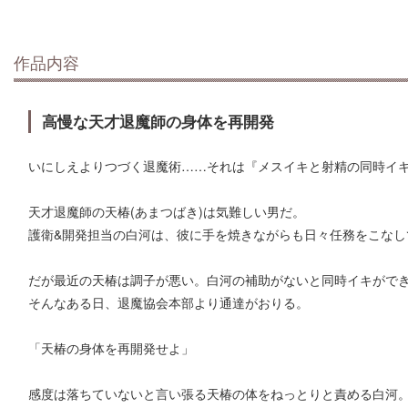
作品内容
高慢な天才退魔師の身体を再開発
いにしえよりつづく退魔術……それは『メスイキと射精の同時イ
天才退魔師の天椿(あまつばき)は気難しい男だ。
護衛&開発担当の白河は、彼に手を焼きながらも日々任務をこなし
だが最近の天椿は調子が悪い。白河の補助がないと同時イキがで
そんなある日、退魔協会本部より通達がおりる。
「天椿の身体を再開発せよ」
感度は落ちていないと言い張る天椿の体をねっとりと責める白河