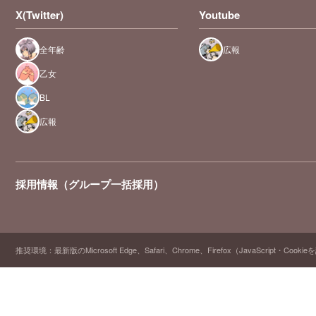
X(Twitter)
Youtube
全年齢
広報
乙女
BL
広報
採用情報（グループ一括採用）
推奨環境：最新版のMicrosoft Edge、Safari、Chrome、Firefox（JavaScript・Cooki