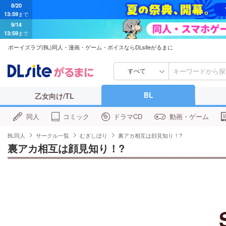
8/20
13:59
まで
9/14
13:59
まで
ボーイズラブ(BL)同人・漫画・ゲーム・ボイスならDLsiteがるまに
すべて
BL
乙女向け/TL
同人
コミック
ドラマCD
動画・ゲーム
BL同人
サークル一覧
むぎしぼり
裏アカ相互は顔見知り！?
裏アカ相互は顔見知り！?