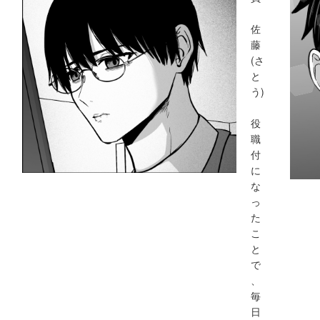
佐
藤
(さ
と
う)
役
職
付
に
な
っ
た
こ
と
で
、
毎
日