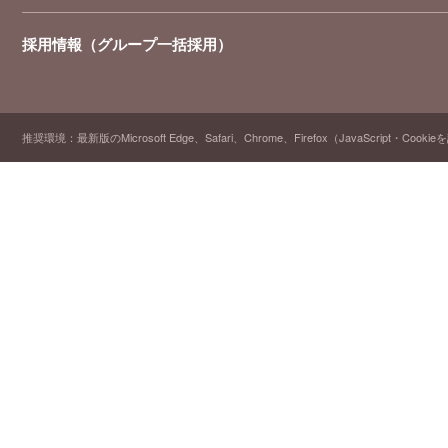
採用情報（グループ一括採用）
推奨環境：最新版のMicrosoft Edge、Safari、Chrome、Firefox（JavaScript・Cooki