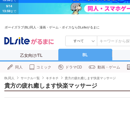
9/14
13:59
まで
ボーイズラブ(BL)同人・漫画・ゲーム・ボイスならDLsiteがるまに
すべて
BL
乙女向け/TL
同人
コミック
ドラマCD
動画・ゲーム
BL同人
サークル一覧
キチキチ
貴方の疲れ癒します快楽マッサージ
貴方の疲れ癒します快楽マッサージ