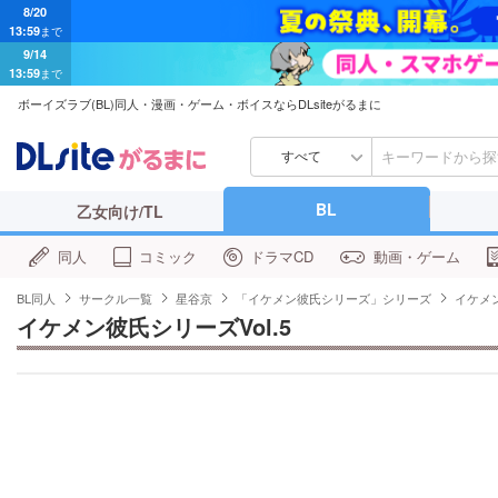
8/20
13:59
まで
9/14
13:59
まで
ボーイズラブ(BL)同人・漫画・ゲーム・ボイスならDLsiteがるまに
すべて
BL
乙女向け/TL
同人
コミック
ドラマCD
動画・ゲーム
BL同人
サークル一覧
星谷京
「イケメン彼氏シリーズ」シリーズ
イケメン
イケメン彼氏シリーズVol.5