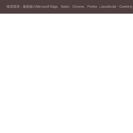
推奨環境：最新版のMicrosoft Edge、Safari、Chrome、Firefox（JavaScript・Cooki