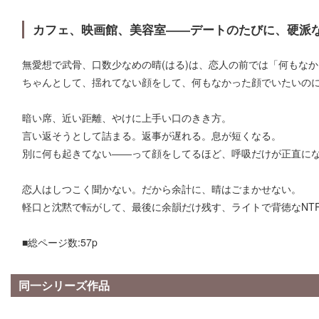
カフェ、映画館、美容室――デートのたびに、硬派な
無愛想で武骨、口数少なめの晴(はる)は、恋人の前では「何もな
ちゃんとして、揺れてない顔をして、何もなかった顔でいたいの
暗い席、近い距離、やけに上手い口のきき方。
言い返そうとして詰まる。返事が遅れる。息が短くなる。
別に何も起きてない――って顔をしてるほど、呼吸だけが正直に
恋人はしつこく聞かない。だから余計に、晴はごまかせない。
軽口と沈黙で転がして、最後に余韻だけ残す、ライトで背徳なNT
■総ページ数:57p
同一シリーズ作品