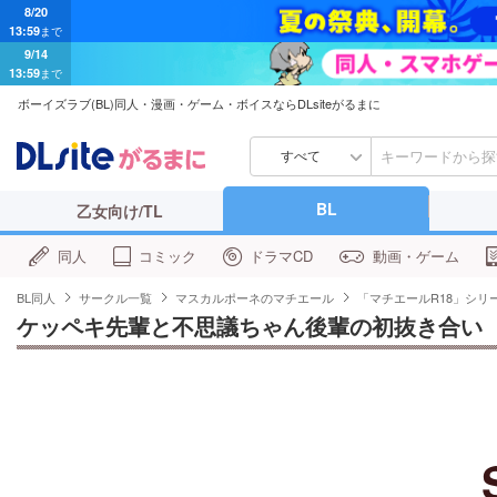
13:59
まで
9/14
13:59
まで
ボーイズラブ(BL)同人・漫画・ゲーム・ボイスならDLsiteがるまに
すべて
BL
乙女向け/TL
同人
コミック
ドラマCD
動画・ゲーム
BL同人
サークル一覧
マスカルポーネのマチエール
「マチエールR18」シリ
ケッペキ先輩と不思議ちゃん後輩の初抜き合い