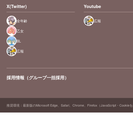
X(Twitter)
Youtube
全年齢
広報
乙女
BL
広報
採用情報（グループ一括採用）
推奨環境：最新版のMicrosoft Edge、Safari、Chrome、Firefox（JavaScript・Cooki