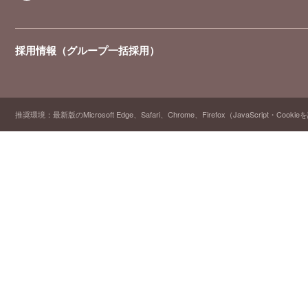
採用情報（グループ一括採用）
推奨環境：最新版のMicrosoft Edge、Safari、Chrome、Firefox（JavaScript・Cooki