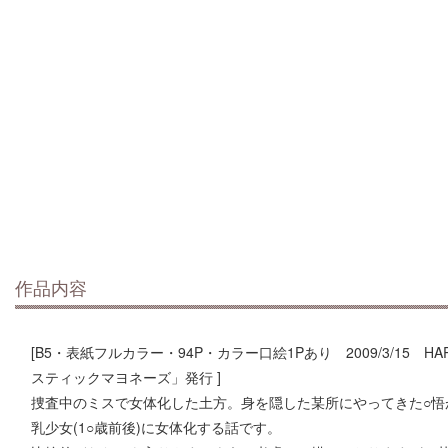
作品内容
[B5・表紙フルカラー・94P・カラー口絵1Pあり 2009/3/15 HA
スティックマヨネーズ」発行 ]
捜査中のミスで女体化した土方。身を隠した某所にやってきた○悟
乳少女(1○歳前後)に女体化する話です。