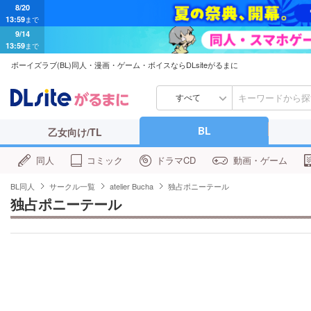
9/14
13:59
まで
ボーイズラブ(BL)同人・漫画・ゲーム・ボイスならDLsiteがるまに
すべて
BL
乙女向け/TL
同人
コミック
ドラマCD
動画・ゲーム
BL同人
サークル一覧
atelier Bucha
独占ポニーテール
独占ポニーテール