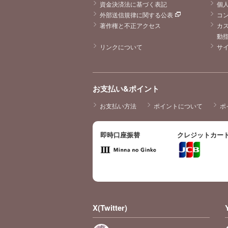
資金決済法に基づく表記
個
外部送信規律に関する公表
コ
著作権と不正アクセス
カ
動
リンクについて
サ
お支払い&ポイント
お支払い方法
ポイントについて
ポ
即時口座振替
クレジットカー
X(Twitter)