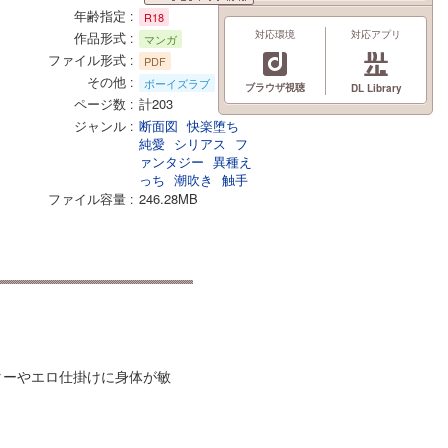
更新情報
年齢指定
R18
対応環境
対応アプリ
作品形式
マンガ
ファイル形式
PDF
その他
ボーイズラブ
ブラウザ視聴
DL Library
ページ数
計203
ジャンル
断面図
快楽堕ち
純愛
シリアス
フ
ァンタジー
異種え
っち
潮吹き
触手
ファイル容量
246.28MB
ターやエロ仕掛けに身体が敏