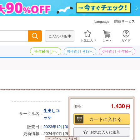
関連サービス
Language
こだわり条件
検索
お気に入り
カート
ガイド
全年齢向けへ
男性向け R18へ
女性向け 全年齢へ
1,430
価格
円
生出しユ
サークル名
ッケ
カートに入れる
販売日
2023年12月30日
お気に入りに追加
更新情報
2024年07月26日