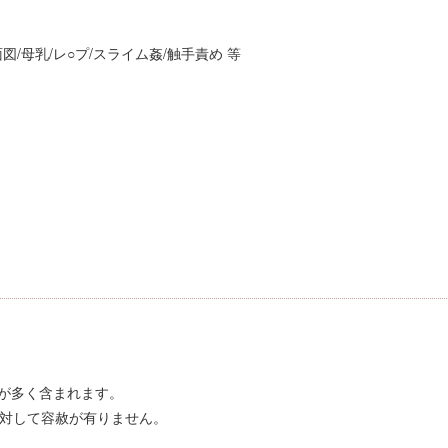
図/母乳/レ○プ/スライム姦/触手責め 等
が多く含まれます。
に対して容赦が有りません。