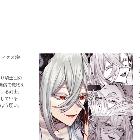
ティクス(剣
より騎士団の
無償で魔物を
ている剣士。
化している
っぽう弱い。