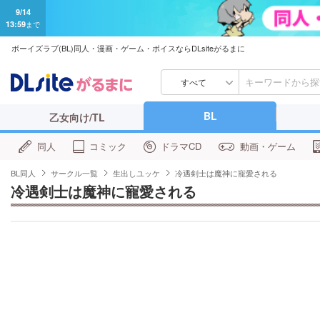
9/14
13:59
まで
ボーイズラブ(BL)同人・漫画・ゲーム・ボイスならDLsiteがるまに
すべて
BL
乙女向け/TL
同人
コミック
ドラマCD
動画・ゲーム
BL同人
サークル一覧
生出しユッケ
冷遇剣士は魔神に寵愛される
冷遇剣士は魔神に寵愛される