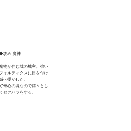
◆攻め:魔神
魔物が住む城の城主。強い
フォルティクスに目を付け
城へ拐かした。
好奇心の塊なので嬉々とし
てセクハラをする。