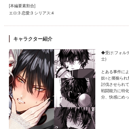
[本編要素割合]
エロ:3 恋愛:3 シリアス:4
キャラクター紹介
◆受け:フォル
士)
とある事件に
奴○と揶揄られ
討伐させられ
戦闘能力に特
分、快感にめ