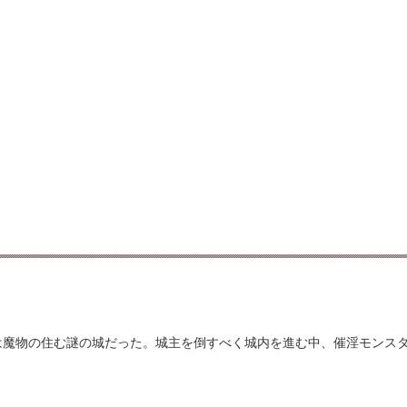
は魔物の住む謎の城だった。城主を倒すべく城内を進む中、催淫モンス