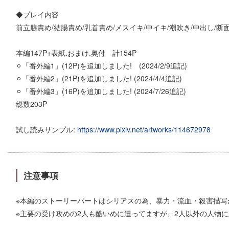
◆プレイ内容
前立腺責め/結腸責め/乳首責め/メスイキ/中イキ/潮吹き/中出し/断面
本編147P+表紙.おまけ.奥付 計154P
⚪︎「番外編1」(12P)を追加しました! (2024/2/9追記)
⚪︎「番外編2」(21P)を追加しました! (2024/4/4追記)
⚪︎「番外編3」(16P)を追加しました! (2024/7/26追記)
総数203P
試し読みサンプル:
https://www.pixiv.net/artworks/114672978
注意事項
※本編のストーリーパートはシリアスの為、暴力・流血・殺害描写
※主要の受け攻めの2人も酷いめに遭ってますが、2人以外の人物