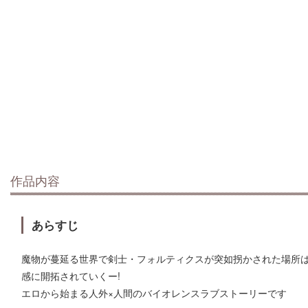
作品内容
あらすじ
魔物が蔓延る世界で剣士・フォルティクスが突如拐かされた場所
感に開拓されていくー!
エロから始まる人外×人間のバイオレンスラブストーリーです