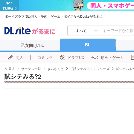
9/14
13:59
まで
ボーイズラブ(BL)同人・漫画・ゲーム・ボイスならDLsiteがるまに
すべて
BL
乙女向け/TL
同人
コミック
ドラマCD
動画・ゲーム
BL同人
サークル一覧
きみさんど
「試シテみる？」シリーズ
試シテみる?
試シテみる?2