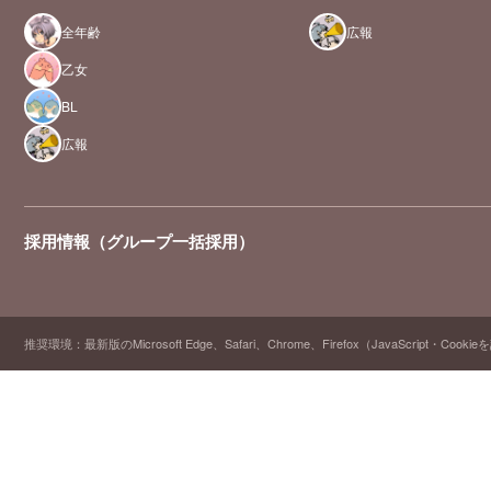
全年齢
広報
乙女
BL
広報
採用情報（グループ一括採用）
推奨環境：最新版のMicrosoft Edge、Safari、Chrome、Firefox（JavaScript・Cooki