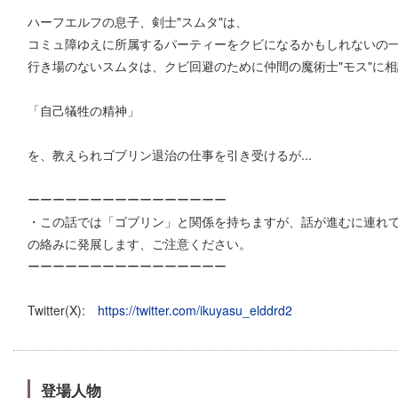
ハーフエルフの息子、剣士"スムタ"は、
コミュ障ゆえに所属するパーティーをクビになるかもしれないの一
行き場のないスムタは、クビ回避のために仲間の魔術士"モス"に
「自己犠牲の精神」
を、教えられゴブリン退治の仕事を引き受けるが...
ーーーーーーーーーーーーーーーー
・この話では「ゴブリン」と関係を持ちますが、話が進むに連れ
の絡みに発展します、ご注意ください。
ーーーーーーーーーーーーーーーー
Twitter(X):
https://twitter.com/ikuyasu_elddrd2
登場人物