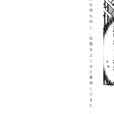
を
持
ち
出
し
、
生
贄
を
よ
こ
せ
と
要
求
し
て
き
た
。