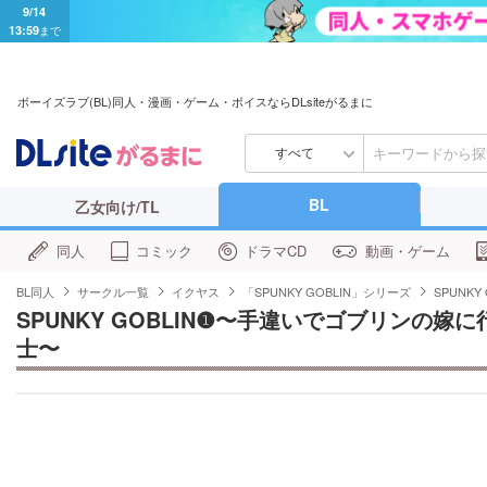
9/14
13:59
まで
ボーイズラブ(BL)同人・漫画・ゲーム・ボイスならDLsiteがるまに
すべて
BL
乙女向け/TL
同人
コミック
ドラマCD
動画・ゲーム
BL同人
サークル一覧
イクヤス
「SPUNKY GOBLIN」シリーズ
SPUNK
SPUNKY GOBLIN❶〜手違いでゴブリンの
士〜