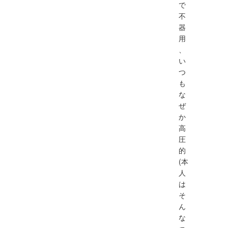
で
不
器
用
、
い
つ
も
な
ぜ
か
高
圧
的
(本
人
は
そ
ん
な