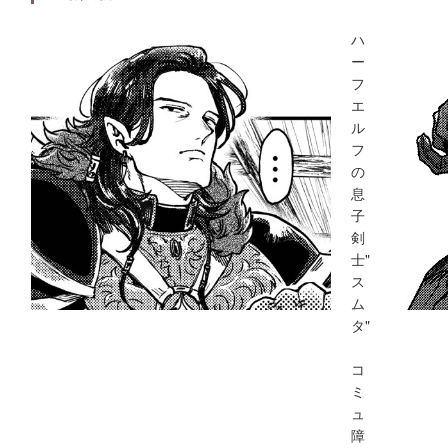
ハ
ー
フ
エ
ル
フ
の
息
子
剣
士"
ス
ム
タ"
コ
ミ
ュ
障