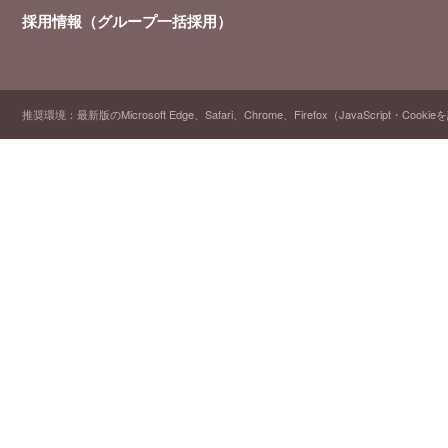
採用情報（グループ一括採用）
推奨環境：最新版のMicrosoft Edge、Safari、Chrome、Firefox（JavaScript・Cooki