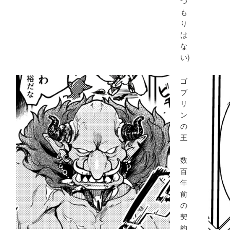
つ
も
り
は
な
い)
ゴ
ブ
リ
ン
の
王
数
百
年
前
の
契
約