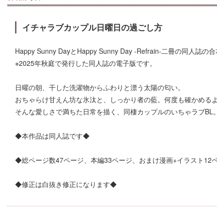
イチャラブカップル日曜日の過ごし方
Happy Sunny DayとHappy Sunny Day -Refrain-二冊の同
※2025年秋庭で発行した同人誌の電子版です。
日曜の朝、干した洗濯物からふわりと漂う太陽の匂い。
おちゃらけ甘えん坊な氷汰と、しっかり者の藍。何度も確かめる
そんな愛しさで満ちた日常を描く、同棲カップルのいちゃラブBL
◆本作品は同人誌です◆
◆総ページ数47ページ、本編33ページ、おまけ漫画+イラスト12
◆修正は白抜き修正になります◆