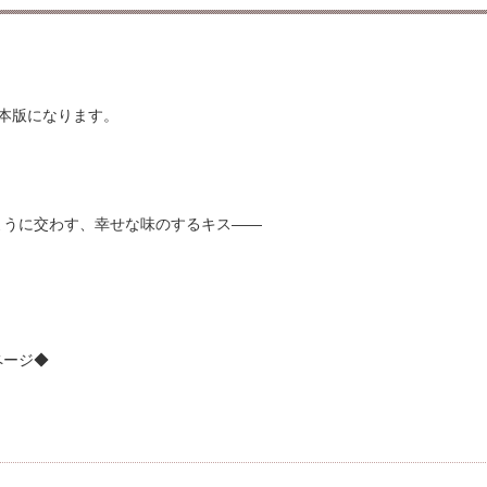
人誌の合本版になります。
ように交わす、幸せな味のするキス――
。
ページ◆