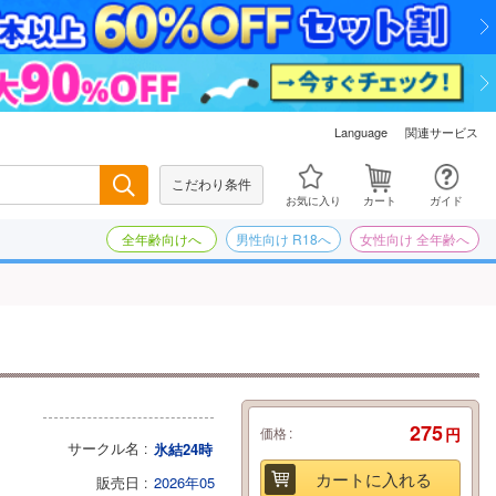
関連サービス
Language
こだわり条件
検索
お気に入り
カート
ガイド
全年齢向けへ
男性向け R18へ
女性向け 全年齢へ
275
価格
円
サークル名
氷結24時
カートに入れる
販売日
2026年05