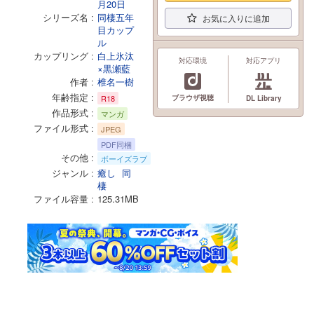
月20日
シリーズ名
同棲五年
お気に入りに追加
目カップ
ル
カップリング
白上氷汰
対応環境
対応アプリ
×黒瀬藍
作者
椎名一樹
年齢指定
R18
ブラウザ視聴
DL Library
作品形式
マンガ
ファイル形式
JPEG
PDF同梱
その他
ボーイズラブ
ジャンル
癒し
同
棲
ファイル容量
125.31MB