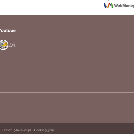
Youtube
広報
Firefox（JavaScript・Cookieを許可）