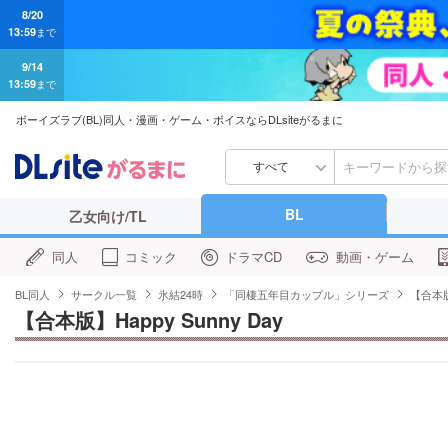
9/14
13:59
まで
ボーイズラブ(BL)同人・漫画・ゲーム・ボイスならDLsiteがるまに
すべて
BL
乙女向け/TL
同人
コミック
ドラマCD
動画・ゲーム
BL同人
サークル一覧
氷結24時
「同棲五年目カップル」シリーズ
【合本版】
【合本版】Happy Sunny Day