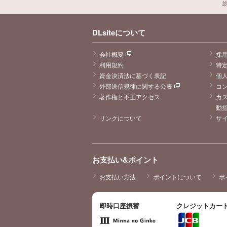
DLsiteについて
会社概要
採
利用規約
特
資金決済法に基づく表記
個
外部送信規律に関する公表
コ
著作権と不正アクセス
カ
動
リンクについて
サ
お支払い&ポイント
お支払い方法
ポイントについて
ポ
即時口座振替
クレジットカー