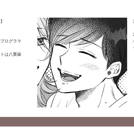
め】
のプログラマ
ントは八重歯