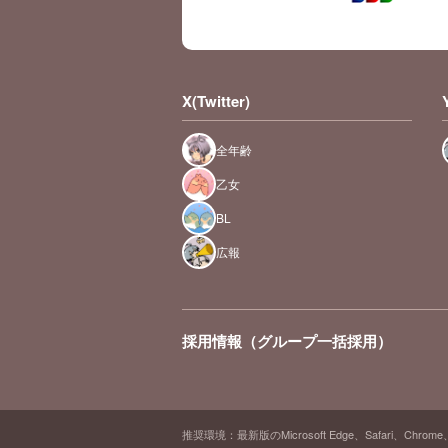
X(Twitter)
全年齢
乙女
BL
広報
採用情報（グループ一括採用）
推奨環境：最新版のMicrosoft Edge、Safari、Chrome、