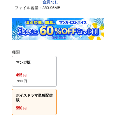
合意なし
ファイル容量
383.96MB
種類
マンガ版
495
円
990
円
ボイスドラマ単独配信
版
550
円