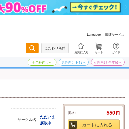
関連サービス
Language
こだわり条件
検索
お気に入り
カート
ガイド
全年齢向けへ
男性向け R18へ
女性向け 全年齢へ
550
価格
円
ただいま
サークル名
腐敗中
カートに入れる