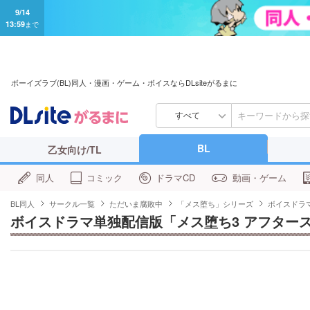
9/14
13:59
まで
ボーイズラブ(BL)同人・漫画・ゲーム・ボイスならDLsiteがるまに
すべて
BL
乙女向け/TL
同人
コミック
ドラマCD
動画・ゲーム
BL同人
サークル一覧
ただいま腐敗中
「メス堕ち」シリーズ
ボイスドラ
ボイスドラマ単独配信版「メス堕ち3 アフター