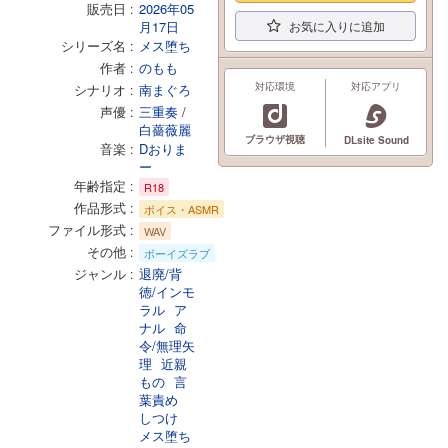
販売日
2026年05
月17日
お気に入りに追加
シリーズ名
メス堕ち
作者
のもも
対応環境
対応アプリ
シナリオ
南まぐろ
声優
三重奏
/
白薔薇麗
ブラウザ視聴
DLsite Sound
音楽
Dおりま
ー
年齢指定
R18
作品形式
ボイス・ASMR
ファイル形式
WAV
その他
ボーイズラブ
ジャンル
退廃/背
徳/インモ
ラル
ア
ナル
命
令/無理矢
理
近親
もの
言
葉責め
しつけ
メス堕ち