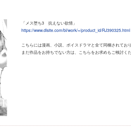
「メス堕ち3 抗えない欲情」
https://www.dlsite.com/bl/work/=/product_id/RJ390325.html
こちらには漫画、小説、ボイスドラマと全て同梱されてお
まだ作品をお持ちでない方は、こちらをお求めもご検討く