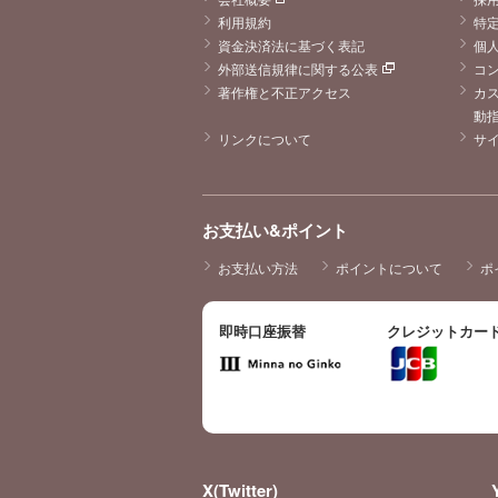
利用規約
特
資金決済法に基づく表記
個
外部送信規律に関する公表
コ
著作権と不正アクセス
カ
動
リンクについて
サ
お支払い&ポイント
お支払い方法
ポイントについて
ポ
即時口座振替
クレジットカー
X(Twitter)