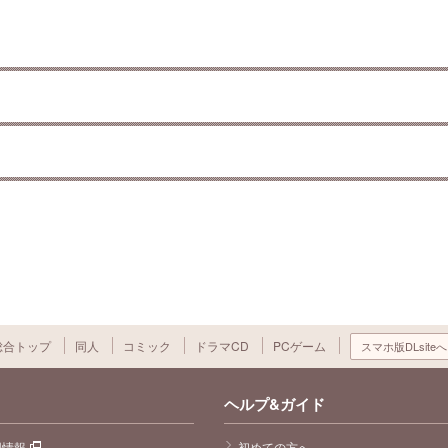
総合トップ
同人
コミック
ドラマCD
PCゲーム
スマホ版DLsiteへ
ヘルプ&ガイド
用情報
初めての方へ