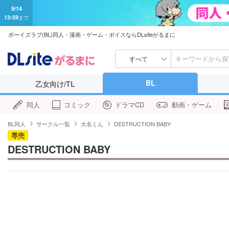
9/14
13:59
まで
ボーイズラブ(BL)同人・漫画・ゲーム・ボイスならDLsiteがるまに
すべて
BL
乙女向け/TL
同人
コミック
ドラマCD
動画・ゲーム
BL同人
サークル一覧
大名くん
DESTRUCTION BABY
専売
DESTRUCTION BABY