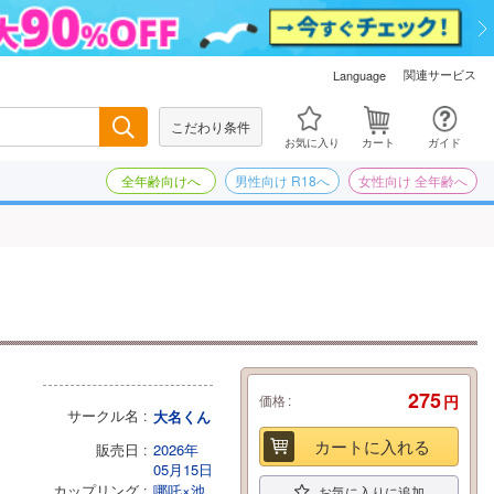
関連サービス
Language
こだわり条件
検索
お気に入り
カート
ガイド
全年齢向けへ
男性向け R18へ
女性向け 全年齢へ
275
価格
円
サークル名
大名くん
カートに入れる
販売日
2026年
05月15日
カップリング
哪吒×池
お気に入りに追加