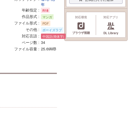
年
年齢指定
R18
作品形式
マンガ
対応環境
対応アプリ
ファイル形式
PDF
その他
ボーイズラブ
ブラウザ視聴
DL Library
対応言語
中国語(簡体字)
ページ数
34
ファイル容量
25.69MB