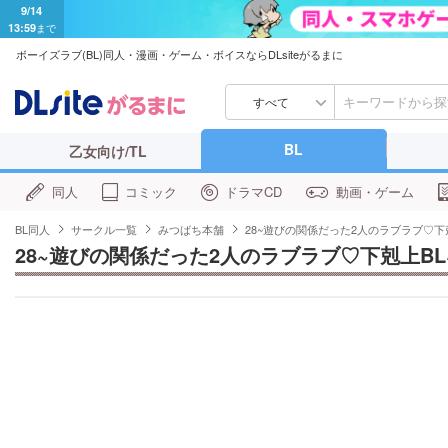
9/14
13:59
まで
ボーイズラブ(BL)同人・漫画・ゲーム・ボイスならDLsiteがるまに
すべて
BL
乙女向け/TL
同人
コミック
ドラマCD
動画・ゲーム
BL同人
サークル一覧
みつばち本舗
28~遊びの関係だった2人のラブラブ♡下剋
28~遊びの関係だった2人のラブラブ♡下剋上BL