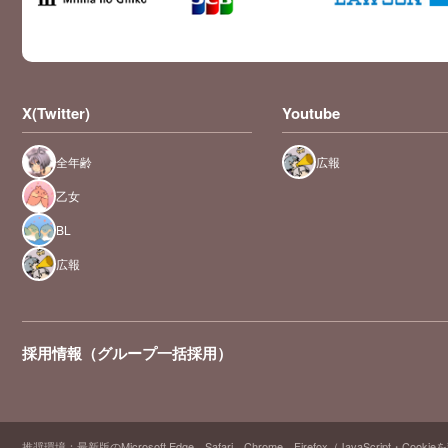
X(Twitter)
Youtube
全年齢
広報
乙女
BL
広報
採用情報（グループ一括採用）
推奨環境：最新版のMicrosoft Edge、Safari、Chrome、Firefox（JavaScript・Cooki