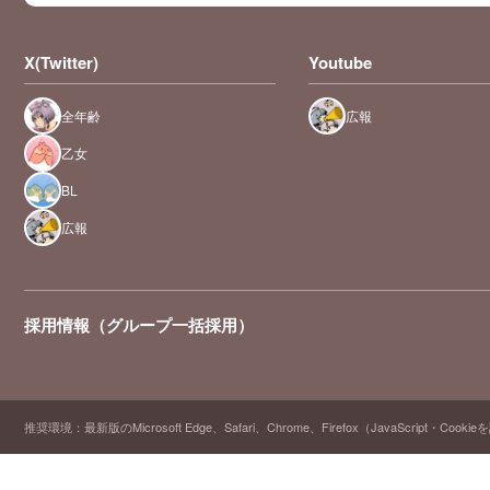
X(Twitter)
Youtube
全年齢
広報
乙女
BL
広報
採用情報（グループ一括採用）
推奨環境：最新版のMicrosoft Edge、Safari、Chrome、Firefox（JavaScript・Cooki