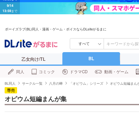
9/14
13:59
まで
ボーイズラブ(BL)同人・漫画・ゲーム・ボイスならDLsiteがるまに
すべて
BL
乙女向け/TL
同人
コミック
ドラマCD
動画・ゲーム
BL同人
サークル一覧
八月の蝉
「オピウム」シリーズ
オピウム短編まん
専売
オピウム短編まんが集