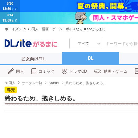
13:59
まで
9/14
13:59
まで
ボーイズラブ(BL)同人・漫画・ゲーム・ボイスならDLsiteがるまに
すべて
BL
乙女向け/TL
同人
コミック
ドラマCD
動画・ゲーム
BL同人
サークル一覧
SABIBI
終わるため、抱きしめる。
専売
終わるため、抱きしめる。