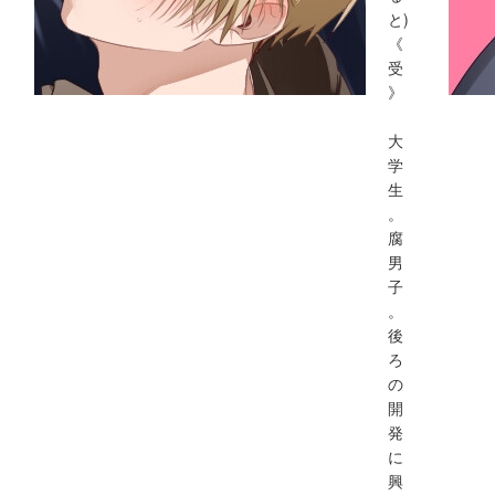
と)
《
受
》
大
学
生
。
腐
男
子
。
後
ろ
の
開
発
に
興