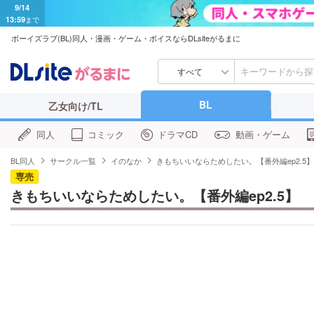
9/14
13:59
まで
ボーイズラブ(BL)同人・漫画・ゲーム・ボイスならDLsiteがるまに
すべて
BL
乙女向け/TL
同人
コミック
ドラマCD
動画・ゲーム
BL同人
サークル一覧
イのなか
きもちいいならためしたい。【番外編ep2.5】
専売
きもちいいならためしたい。【番外編ep2.5】