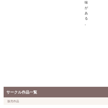
味
が
あ
る
。
サークル作品一覧
販売作品