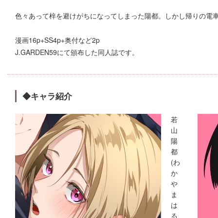
色々あって梓を避けがちになってしまった陽都。しかし帰りの電車
漫画16p+SS4p+奥付など2p
J.GARDEN59にて頒布した同人誌です。
◆キャラ紹介
若
山
陽
都
(わ
か
や
ま
は
る