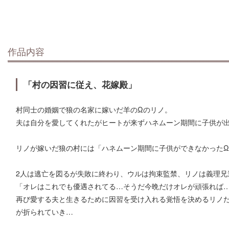
作品内容
「村の因習に従え、花嫁殿」
村同士の婚姻で狼の名家に嫁いだ羊のΩのリノ。
夫は自分を愛してくれたがヒートが来ずハネムーン期間に子供が
リノが嫁いだ狼の村には「ハネムーン期間に子供ができなかったΩ
2人は逃亡を図るが失敗に終わり、ウルは拘束監禁、リノは義理兄
「オレはこれでも優遇されてる…そうだ今晩だけオレが頑張れば
再び愛する夫と生きるために因習を受け入れる覚悟を決めるリノ
が折られていき…