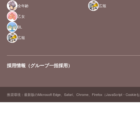
全年齢
広報
乙女
BL
広報
採用情報（グループ一括採用）
推奨環境：最新版のMicrosoft Edge、Safari、Chrome、Firefox（JavaScript・Cooki