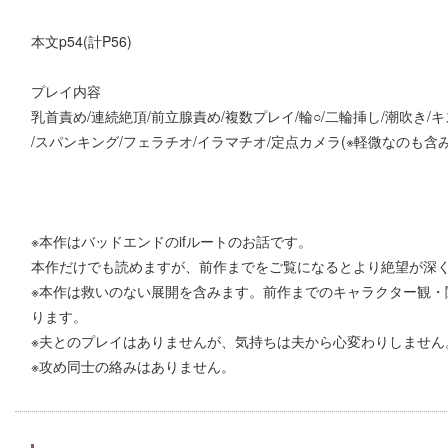
本文p54(計P56)
プレイ内容
乳首責め/連続絶頂/前立腺責め/複数プレイ/輪○/二輪挿し/潮吹き/キ
/スパンキング/フェラチオ/イラマチオ/定点カメラ(※軽微なのも含
※本作はバッドエンドのifルートのお話です。
本作だけでも読めますが、前作までをご覧になるとより絶望が深
※本作は救いのない展開を含みます。前作までのキャラクター観・
ります。
※夫とのプレイはありませんが、気持ちは夫から心変わりしません
※攻め同士の絡みはありません。