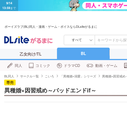
9/14
13:59
まで
ボーイズラブ(BL)同人・漫画・ゲーム・ボイスならDLsiteがるまに
すべて
BL
乙女向け/TL
同人
コミック
ドラマCD
動画・ゲーム
BL同人
サークル一覧
こいろ
「異種婚×溺愛」シリーズ
異種婚×因習戒め～
専売
異種婚×因習戒め～バッドエンドif～