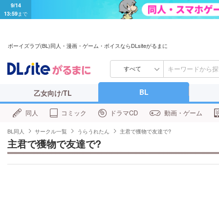
9/14
13:59
まで
ボーイズラブ(BL)同人・漫画・ゲーム・ボイスならDLsiteがるまに
すべて
BL
乙女向け/TL
同人
コミック
ドラマCD
動画・ゲーム
BL同人
サークル一覧
うらうれたん
主君で獲物で友達で?
主君で獲物で友達で?