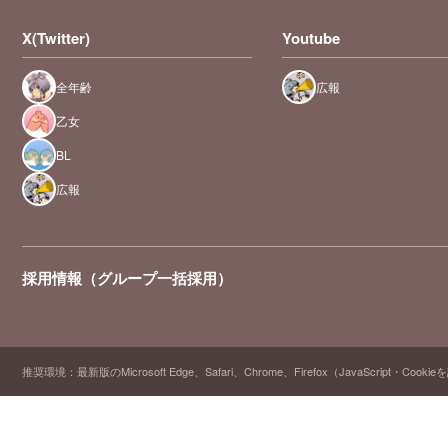
X(Twitter)
Youtube
全年齢
広報
乙女
BL
広報
採用情報（グループ一括採用）
推奨環境：最新版のMicrosoft Edge、Safari、Chrome、Firefox（JavaScript・Cooki