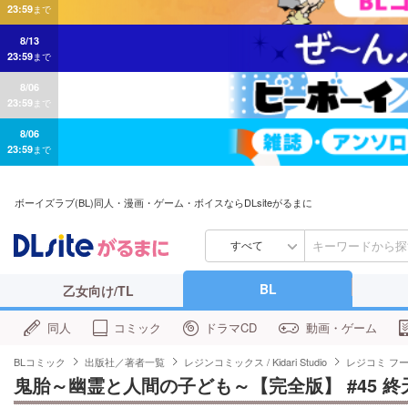
8/13
23:59
まで
8/06
23:59
まで
8/06
23:59
まで
ボーイズラブ(BL)同人・漫画・ゲーム・ボイスならDLsiteがるまに
すべて
BL
乙女向け/TL
同人
コミック
ドラマCD
動画・ゲーム
BLコミック
出版社／著者一覧
レジンコミックス / Kidari Studio
レジコミ フ
鬼胎～幽霊と人間の子ども～【完全版】 #45 終