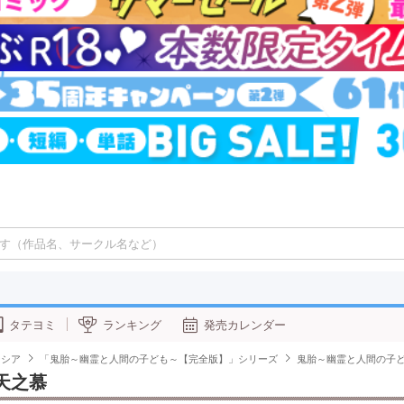
タテヨミ
ランキング
発売カレンダー
ーシア
「鬼胎～幽霊と人間の子ども～【完全版】」シリーズ
鬼胎～幽霊と人間の子ども
天之慕