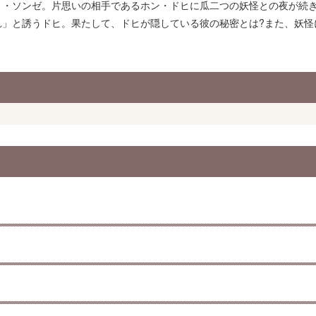
ョ・ソンゼ。片思いの相手であるホン・ドヒに瓜二つの妖怪との夜が続
れ」と誘うドヒ。果たして、ドヒが隠している彼の秘密とは?また、妖怪