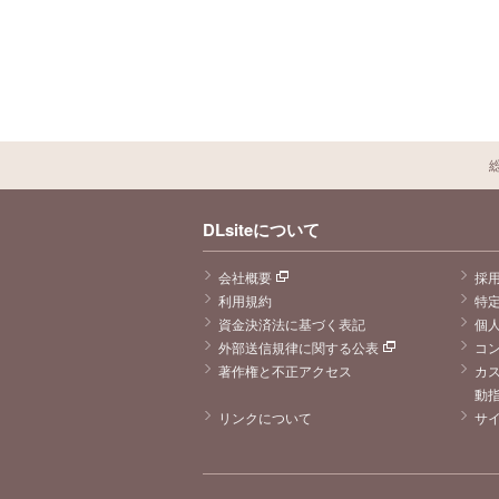
DLsiteについて
会社概要
採
利用規約
特
資金決済法に基づく表記
個
外部送信規律に関する公表
コ
著作権と不正アクセス
カ
動
リンクについて
サ