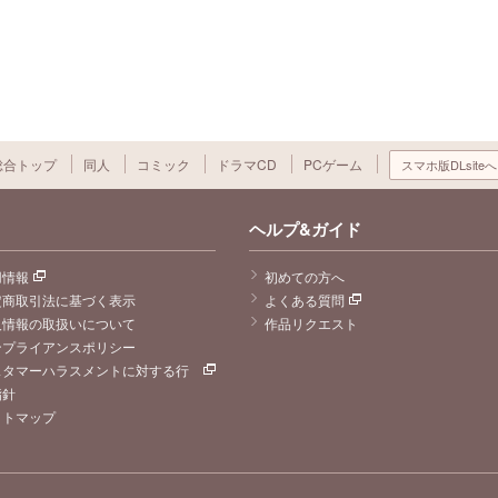
総合トップ
同人
コミック
ドラマCD
PCゲーム
スマホ版DLsiteへ
ヘルプ&ガイド
用情報
初めての方へ
定商取引法に基づく表示
よくある質問
人情報の取扱いについて
作品リクエスト
ンプライアンスポリシー
スタマーハラスメントに対する行
指針
イトマップ