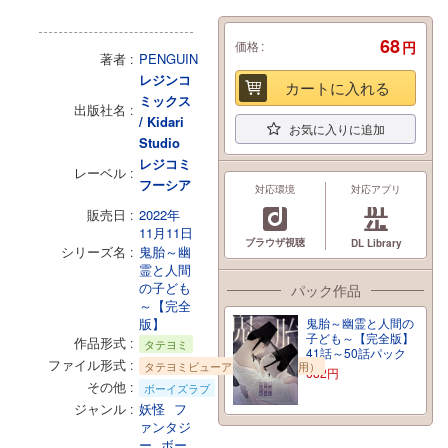
68
価格
円
著者
PENGUIN
レジンコ
カートに入れる
ミックス
出版社名
/ Kidari
お気に入りに追加
Studio
レジコミ
レーベル
フーシア
対応環境
対応アプリ
販売日
2022年
11月11日
ブラウザ視聴
DL Library
シリーズ名
鬼胎～幽
霊と人間
の子ども
パック作品
～【完全
版】
鬼胎～幽霊と人間の
子ども～【完全版】
作品形式
タテヨミ
41話～50話パック
ファイル形式
タテヨミビューア（ブラウザ専用）
682
円
その他
ボーイズラブ
ジャンル
妖怪
フ
ァンタジ
ー
ボー