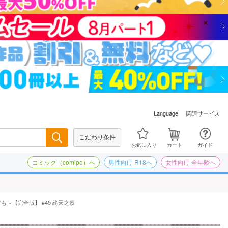
関連サービス
Language
こだわり条件
検索
お気に入り
カート
ガイド
コミック（comipo）へ
男性向け R18へ
女性向け 全年齢へ
～【完全版】 #45 終天之慕