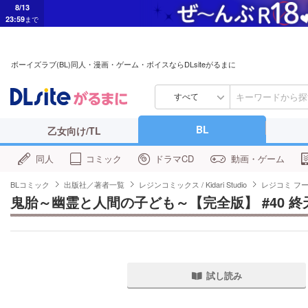
8/13
23:59
まで
ボーイズラブ(BL)同人・漫画・ゲーム・ボイスならDLsiteがるまに
すべて
BL
乙女向け/TL
同人
コミック
ドラマCD
動画・ゲーム
BLコミック
出版社／著者一覧
レジンコミックス / Kidari Studio
レジコミ フ
鬼胎～幽霊と人間の子ども～【完全版】 #40 終
試し読み