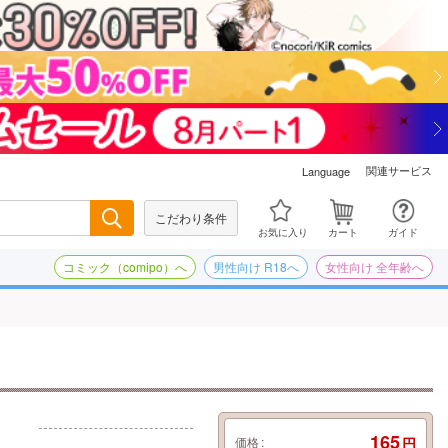
関連サービス
Language
こだわり条件
検索
お気に入り
カート
ガイド
コミック（comipo）へ
男性向け R18へ
女性向け 全年齢へ
）
165
価格
円