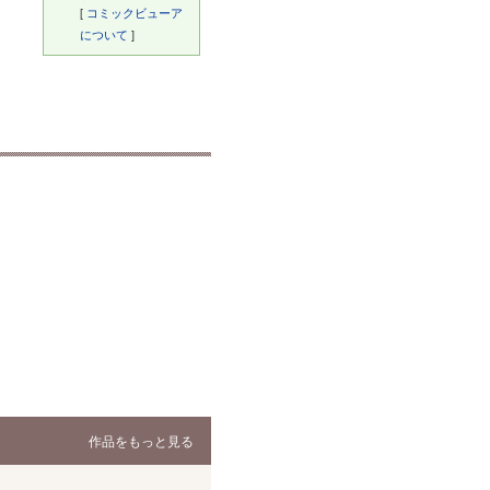
[
コミックビューア
について
]
作品をもっと見る