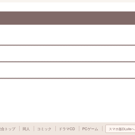
総合トップ
同人
コミック
ドラマCD
PCゲーム
スマホ版DLsiteへ