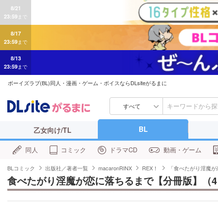
8/21
23:59
まで
8/17
23:59
まで
8/13
23:59
まで
ボーイズラブ(BL)同人・漫画・ゲーム・ボイスならDLsiteがるまに
すべて
BL
乙女向け/TL
同人
コミック
ドラマCD
動画・ゲーム
BLコミック
出版社／著者一覧
macaronRINX
REX！
「食べたがり淫魔が
食べたがり淫魔が恋に落ちるまで【分冊版】（4