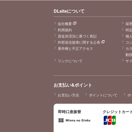
DLsiteについて
会社概要
採
利用規約
特
資金決済法に基づく表記
個
外部送信規律に関する公表
コ
著作権と不正アクセス
カ
動
リンクについて
サ
お支払い&ポイント
お支払い方法
ポイントについて
ポ
即時口座振替
クレジットカー