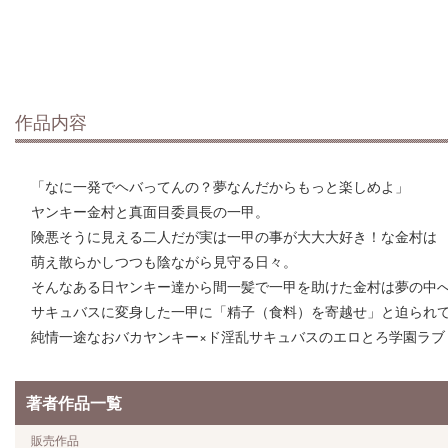
作品内容
「なに一発でヘバってんの？夢なんだからもっと楽しめよ」
ヤンキー金村と真面目委員長の一甲。
険悪そうに見える二人だが実は一甲の事が大大大好き！な金村は
萌え散らかしつつも陰ながら見守る日々。
そんなある日ヤンキー達から間一髪で一甲を助けた金村は夢の中
サキュバスに変身した一甲に「精子（食料）を寄越せ」と迫られ
純情一途なおバカヤンキー×ド淫乱サキュバスのエロとろ学園ラブ
著者作品一覧
販売作品