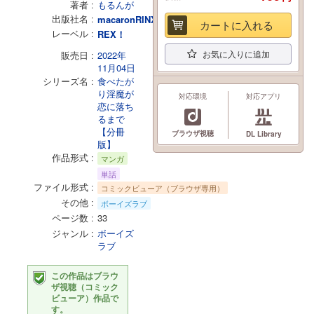
著者
もるんが
出版社名
macaronRINX
カートに入れる
レーベル
REX！
お気に入りに追加
販売日
2022年
11月04日
シリーズ名
食べたが
り淫魔が
対応環境
対応アプリ
恋に落ち
るまで
【分冊
ブラウザ視聴
DL Library
版】
作品形式
マンガ
単話
ファイル形式
コミックビューア（ブラウザ専用）
その他
ボーイズラブ
ページ数
33
ジャンル
ボーイズ
ラブ
この作品はブラウ
ザ視聴（コミック
ビューア）作品で
す。