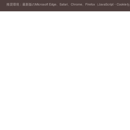
推奨環境：最新版のMicrosoft Edge、Safari、Chrome、Firefox（JavaScript・Cooki