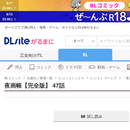
8/17
23:59
まで
8/13
23:59
まで
ボーイズラブ(BL)同人・漫画・ゲーム・ボイスならDLsiteがるまに
すべて
BL
乙女向け/TL
同人
コミック
ドラマCD
動画・ゲーム
BLコミック
出版社／著者一覧
レジンコミックス
レジコミ フーシア
「夜
夜画帳【完全版】 47話
試し読み