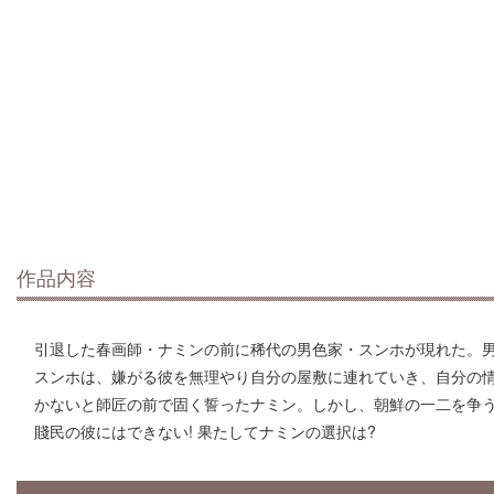
作品内容
引退した春画師・ナミンの前に稀代の男色家・スンホが現れた。
スンホは、嫌がる彼を無理やり自分の屋敷に連れていき、自分の
かないと師匠の前で固く誓ったナミン。しかし、朝鮮の一二を争
賤民の彼にはできない! 果たしてナミンの選択は?