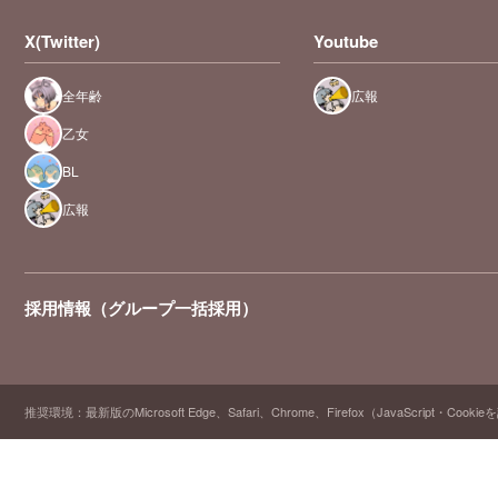
X(Twitter)
Youtube
全年齢
広報
乙女
BL
広報
採用情報（グループ一括採用）
推奨環境：最新版のMicrosoft Edge、Safari、Chrome、Firefox（JavaScript・Cooki