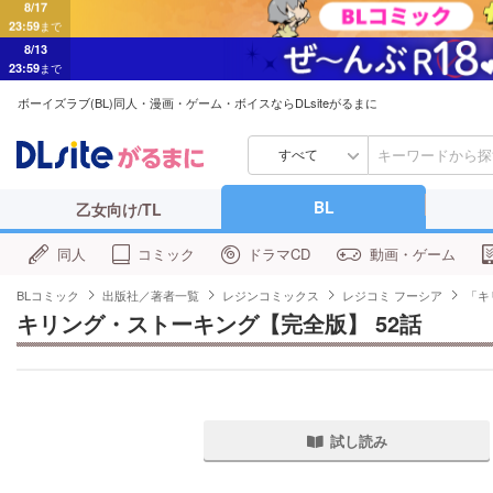
8/13
23:59
まで
ボーイズラブ(BL)同人・漫画・ゲーム・ボイスならDLsiteがるまに
すべて
BL
乙女向け/TL
同人
コミック
ドラマCD
動画・ゲーム
BLコミック
出版社／著者一覧
レジンコミックス
レジコミ フーシア
「キ
キリング・ストーキング【完全版】 52話
試し読み