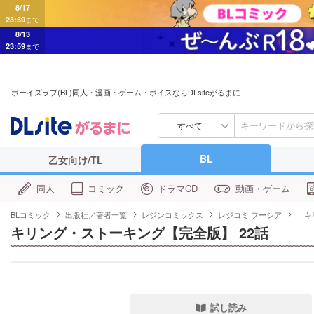
8/17
23:59
まで
8/13
23:59
まで
ボーイズラブ(BL)同人・漫画・ゲーム・ボイスならDLsiteがるまに
すべて
BL
乙女向け/TL
同人
コミック
ドラマCD
動画・ゲーム
BLコミック
出版社／著者一覧
レジンコミックス
レジコミ フーシア
「キ
キリング・ストーキング【完全版】 22話
試し読み