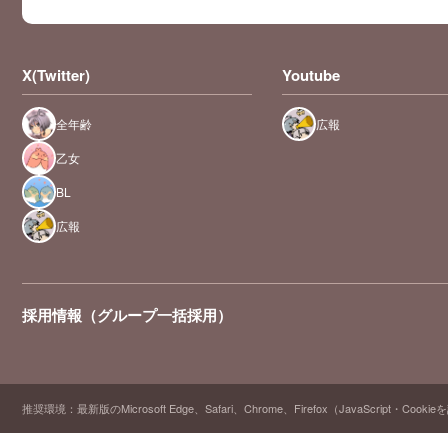
X(Twitter)
Youtube
全年齢
広報
乙女
BL
広報
採用情報（グループ一括採用）
推奨環境：最新版のMicrosoft Edge、Safari、Chrome、Firefox（JavaScript・Cooki