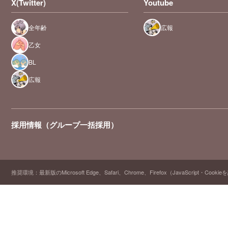
X(Twitter)
Youtube
全年齢
広報
乙女
BL
広報
採用情報（グループ一括採用）
推奨環境：最新版のMicrosoft Edge、Safari、Chrome、Firefox（JavaScript・Cooki