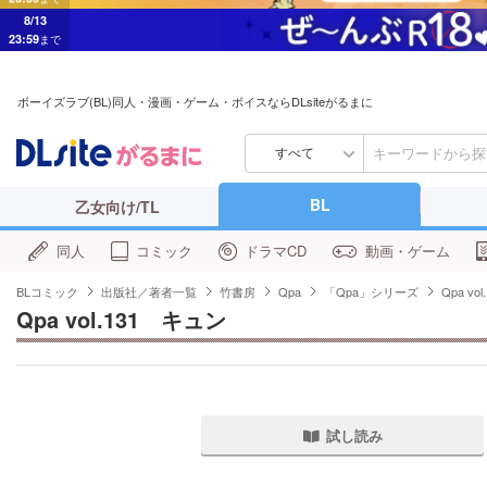
8/13
23:59
まで
ボーイズラブ(BL)同人・漫画・ゲーム・ボイスならDLsiteがるまに
すべて
BL
乙女向け/TL
同人
コミック
ドラマCD
動画・ゲーム
BLコミック
出版社／著者一覧
竹書房
Qpa
「Qpa」シリーズ
Qpa vo
Qpa vol.131　キュン
試し読み