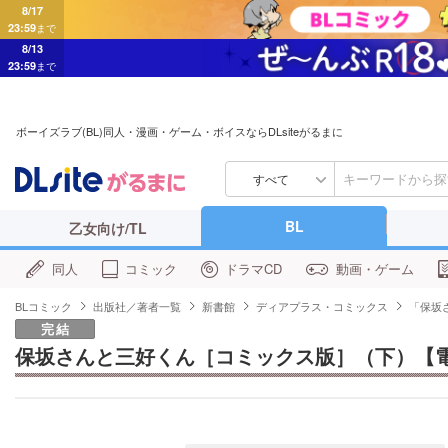
8/17
23:59
まで
8/13
23:59
まで
ボーイズラブ(BL)同人・漫画・ゲーム・ボイスならDLsiteがるまに
すべて
BL
乙女向け/TL
同人
コミック
ドラマCD
動画・ゲーム
BLコミック
出版社／著者一覧
新書館
ディアプラス・コミックス
「保坂
完結
保坂さんと三好くん［コミックス版］（下）【