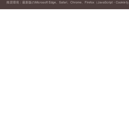
推奨環境：最新版のMicrosoft Edge、Safari、Chrome、Firefox（JavaScript・Cooki