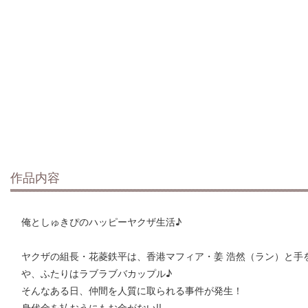
作品内容
俺としゅきぴのハッピーヤクザ生活♪
ヤクザの組長・花菱鉄平は、香港マフィア・姜 浩然（ラン）と手
や、ふたりはラブラブバカップル♪
そんなある日、仲間を人質に取られる事件が発生！
身代金を払おうにもお金がない!!