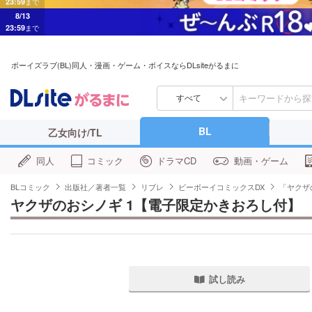
8/13
23:59
まで
ボーイズラブ(BL)同人・漫画・ゲーム・ボイスならDLsiteがるまに
すべて
BL
乙女向け/TL
同人
コミック
ドラマCD
動画・ゲーム
BLコミック
出版社／著者一覧
リブレ
ビーボーイコミックスDX
「ヤクザ
ヤクザのおシノギ 1【電子限定かきおろし付】
試し読み