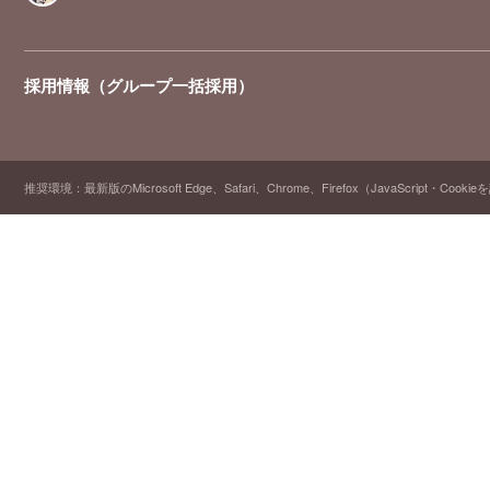
採用情報（グループ一括採用）
推奨環境：最新版のMicrosoft Edge、Safari、Chrome、Firefox（JavaScript・Cooki