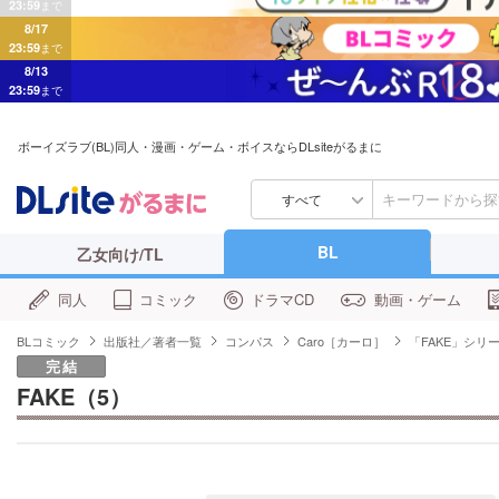
8/17
23:59
まで
8/13
23:59
まで
ボーイズラブ(BL)同人・漫画・ゲーム・ボイスならDLsiteがるまに
すべて
BL
乙女向け/TL
同人
コミック
ドラマCD
動画・ゲーム
BLコミック
出版社／著者一覧
コンパス
Caro［カーロ］
「FAKE」シリ
完結
FAKE（5）