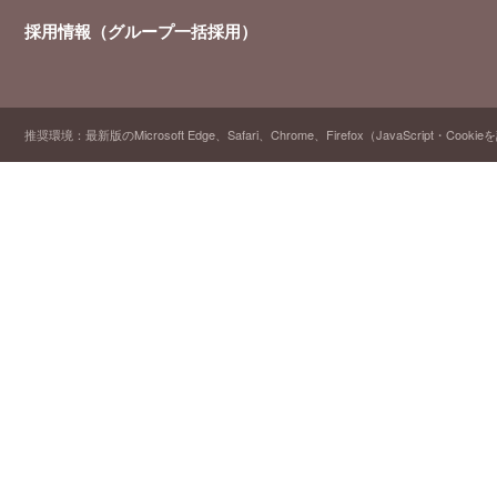
採用情報（グループ一括採用）
推奨環境：最新版のMicrosoft Edge、Safari、Chrome、Firefox（JavaScript・Cooki