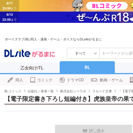
8/17
23:59
まで
8/13
23:59
まで
ボーイズラブ(BL)同人・漫画・ゲーム・ボイスならDLsiteがるまに
すべて
BL
乙女向け/TL
同人
コミック
ドラマCD
動画・ゲーム
BLコミック
出版社／著者一覧
株式会社シーラボ
ラルーナ文庫
「【電子
【電子限定書き下ろし短編付き】虎族皇帝の果
試し読み