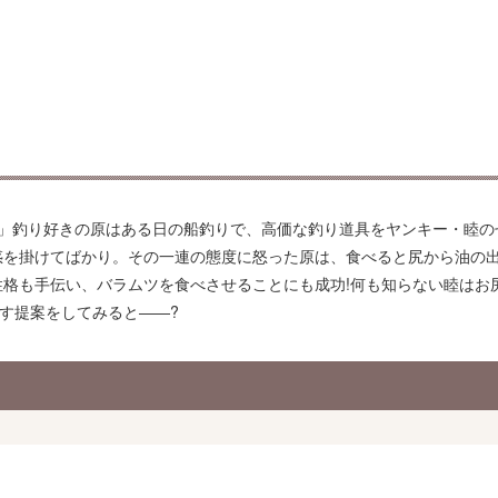
!」釣り好きの原はある日の船釣りで、高価な釣り道具をヤンキー・睦の
惑を掛けてばかり。その一連の態度に怒った原は、食べると尻から油の
格も手伝い、バラムツを食べさせることにも成功!何も知らない睦はお
す提案をしてみると――?