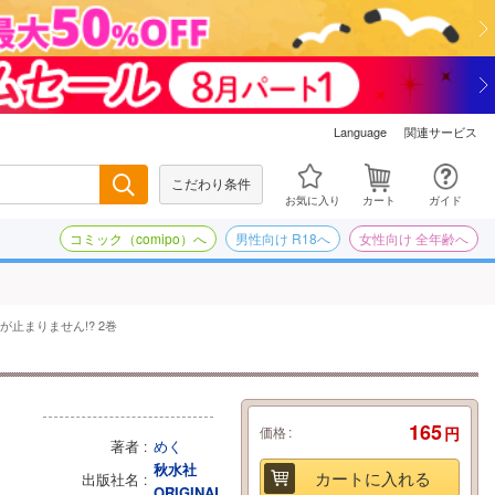
関連サービス
Language
こだわり条件
検索
お気に入り
カート
ガイド
コミック（comipo）へ
男性向け R18へ
女性向け 全年齢へ
が止まりません!? 2巻
165
価格
円
著者
めく
秋水社
カートに入れる
出版社名
ORIGINAL