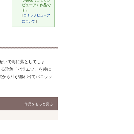
ビューア）作品で
す。
[
コミックビューア
について
]
せいで海に落としてしま
出る珍魚「バラムツ」を睦に
尻から油が漏れ出てパニック
作品をもっと見る