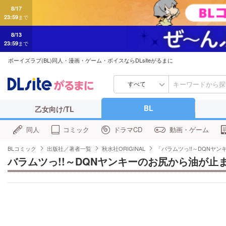
8/17
23:59
まで
8/13
23:59
まで
ボーイズラブ(BL)同人・漫画・ゲーム・ボイスならDLsiteがるまに
すべて
BL
乙女向け/TL
同人
コミック
ドラマCD
動画・ゲーム
BLコミック
出版社／著者一覧
秋水社ORIGINAL
「バラムツっ!!～DQNヤ
バラムツっ!!～DQNヤンキーのお尻から油が止ま