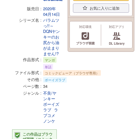
お気に入りに追加
販売日
2020年
04月14日
シリーズ名
バラムツ
っ!!～
対応環境
対応アプリ
DQNヤン
キーのお
尻から油
ブラウザ視聴
DL Library
が止まり
ません!?
作品形式
マンガ
単話
ファイル形式
コミックビューア（ブラウザ専用）
その他
ボーイズラブ
ページ数
34
ジャンル
不良/ヤ
ンキー
ボーイズ
ラブ
ラ
ブコメ
ノンケ
この作品はブラウ
ザ視聴（コミック