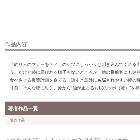
作品内容
「釣り人のマナーをテメェのケツにしっかりと叩き込んでくれる!
う。だけど睦は悪びれる様子もないどころか、他の乗船客にも迷
食べさせる復讐計画を企てる。話すと意外にも騙されやすい睦の性
寸前。そんな睦に対し、原から“油が止まるお尻のツボ（嘘）”を押
著者作品一覧
販売作品
この作品を買った人はこんな作品も買っています