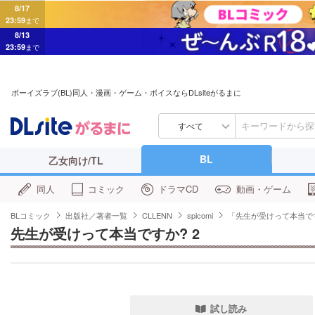
8/17
23:59
まで
8/13
23:59
まで
ボーイズラブ(BL)同人・漫画・ゲーム・ボイスならDLsiteがるまに
すべて
BL
乙女向け/TL
同人
コミック
ドラマCD
動画・ゲーム
BLコミック
出版社／著者一覧
CLLENN
spicomi
「先生が受けって本当で
先生が受けって本当ですか? 2
試し読み