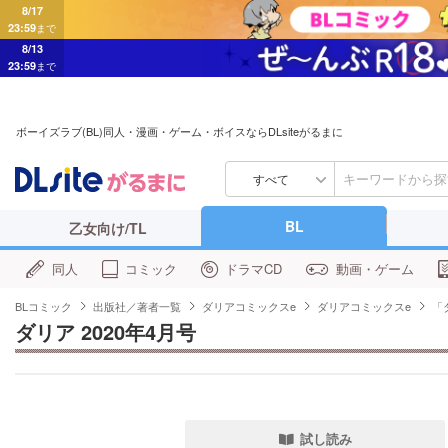
8/17
23:59
まで
8/13
23:59
まで
ボーイズラブ(BL)同人・漫画・ゲーム・ボイスならDLsiteがるまに
すべて
BL
乙女向け/TL
同人
コミック
ドラマCD
動画・ゲーム
BLコミック
出版社／著者一覧
ダリアコミックスe
ダリアコミックスe
「
ダリア 2020年4月号
試し読み