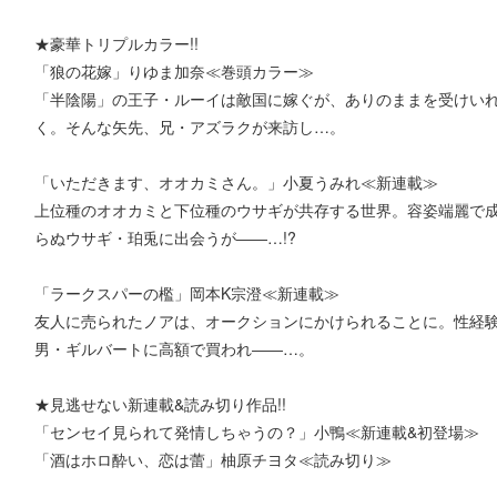
★豪華トリプルカラー!!
「狼の花嫁」りゆま加奈≪巻頭カラー≫
「半陰陽」の王子・ルーイは敵国に嫁ぐが、ありのままを受けい
く。そんな矢先、兄・アズラクが来訪し…。
「いただきます、オオカミさん。」小夏うみれ≪新連載≫
上位種のオオカミと下位種のウサギが共存する世界。容姿端麗で
らぬウサギ・珀兎に出会うが――…!?
「ラークスパーの檻」岡本K宗澄≪新連載≫
友人に売られたノアは、オークションにかけられることに。性経
男・ギルバートに高額で買われ――…。
★見逃せない新連載&読み切り作品!!
「センセイ見られて発情しちゃうの？」小鴨≪新連載&初登場≫
「酒はホロ酔い、恋は蕾」柚原チヨタ≪読み切り≫