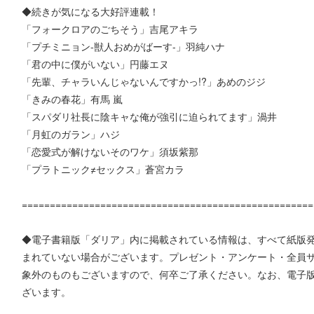
◆続きが気になる大好評連載！
「フォークロアのごちそう」吉尾アキラ
「プチミニョン-獣人おめがばーす-」羽純ハナ
「君の中に僕がいない」円藤エヌ
「先輩、チャラいんじゃないんですかっ!?」あめのジジ
「きみの春花」有馬 嵐
「スパダリ社長に陰キャな俺が強引に迫られてます」渦井
「月虹のガラン」ハジ
「恋愛式が解けないそのワケ」須坂紫那
「プラトニック≠セックス」蒼宮カラ
====================================================
◆電子書籍版「ダリア」内に掲載されている情報は、すべて紙版
まれていない場合がございます。プレゼント・アンケート・全員
象外のものもございますので、何卒ご了承ください。なお、電子
ざいます。