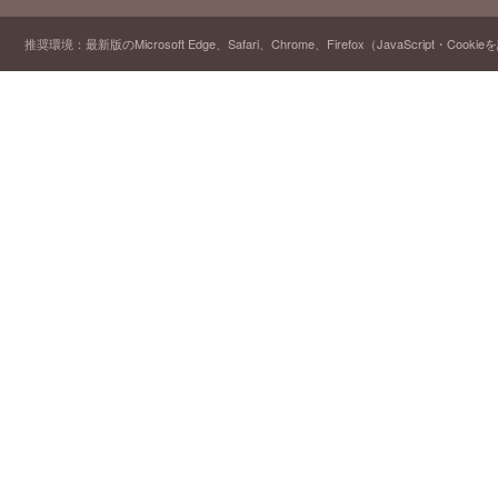
推奨環境：最新版のMicrosoft Edge、Safari、Chrome、Firefox（JavaScript・Cooki