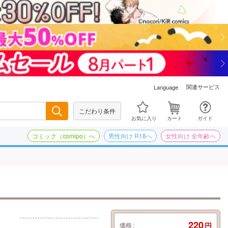
関連サービス
Language
こだわり条件
検索
お気に入り
カート
ガイド
コミック（comipo）へ
男性向け R18へ
女性向け 全年齢へ
220
価格
円