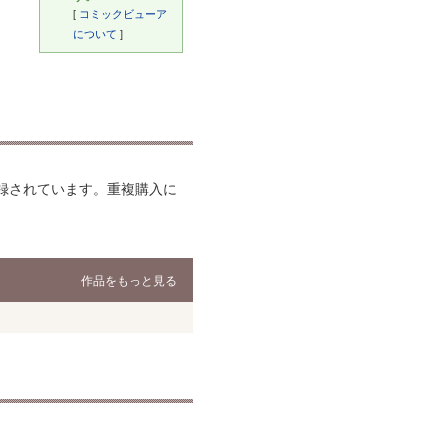
[
コミックビューア
について
]
収録されています。重複購入に
作品をもっと見る