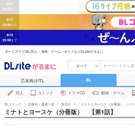
8/17
23:59
まで
8/13
23:59
まで
ボーイズラブ(BL)同人・漫画・ゲーム・ボイスならDLsiteがるまに
すべて
BL
乙女向け/TL
同人
コミック
ドラマCD
動画・ゲーム
BLコミック
出版社／著者一覧
海王社
「ミナトとヨースケ（分冊版）」シリ
ミナトとヨースケ（分冊版）　【第1話】