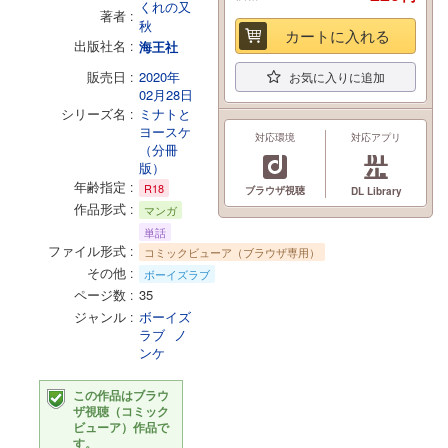
くれの又
著者
秋
カートに入れる
出版社名
海王社
販売日
2020年
お気に入りに追加
02月28日
シリーズ名
ミナトと
ヨースケ
対応環境
対応アプリ
（分冊
版）
年齢指定
R18
ブラウザ視聴
DL Library
作品形式
マンガ
単話
ファイル形式
コミックビューア（ブラウザ専用）
その他
ボーイズラブ
ページ数
35
ジャンル
ボーイズ
ラブ
ノ
ンケ
この作品はブラウ
ザ視聴（コミック
ビューア）作品で
す。