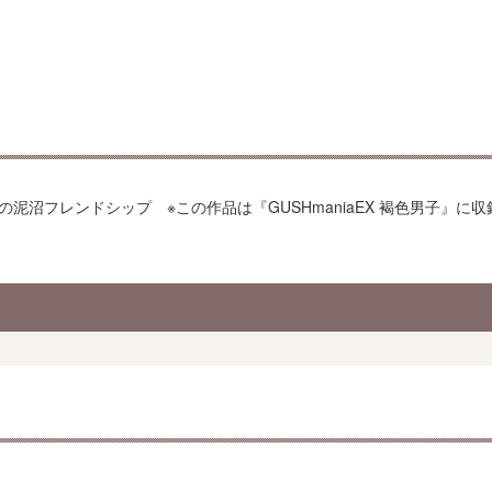
の泥沼フレンドシップ ※この作品は『GUSHmaniaEX 褐色男子』に