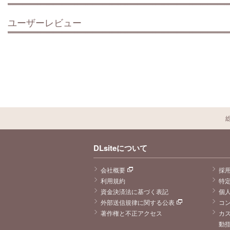
ユーザーレビュー
DLsiteについて
会社概要
採
利用規約
特
資金決済法に基づく表記
個
外部送信規律に関する公表
コ
著作権と不正アクセス
カ
動