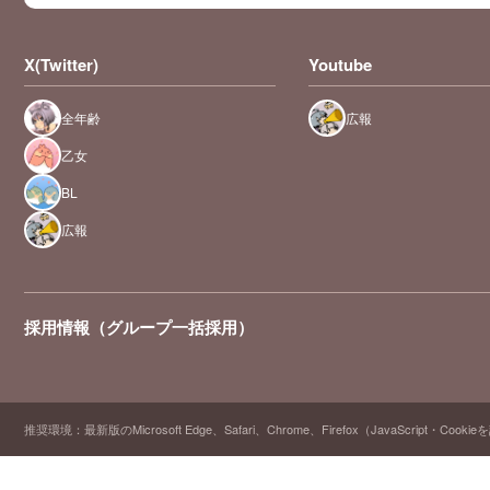
X(Twitter)
Youtube
全年齢
広報
乙女
BL
広報
採用情報（グループ一括採用）
推奨環境：最新版のMicrosoft Edge、Safari、Chrome、Firefox（JavaScript・Cooki