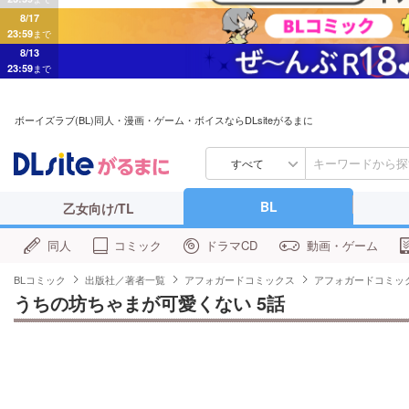
8/17
23:59
まで
8/13
23:59
まで
ボーイズラブ(BL)同人・漫画・ゲーム・ボイスならDLsiteがるまに
すべて
BL
乙女向け/TL
同人
コミック
ドラマCD
動画・ゲーム
BLコミック
出版社／著者一覧
アフォガードコミックス
アフォガードコミッ
うちの坊ちゃまが可愛くない 5話