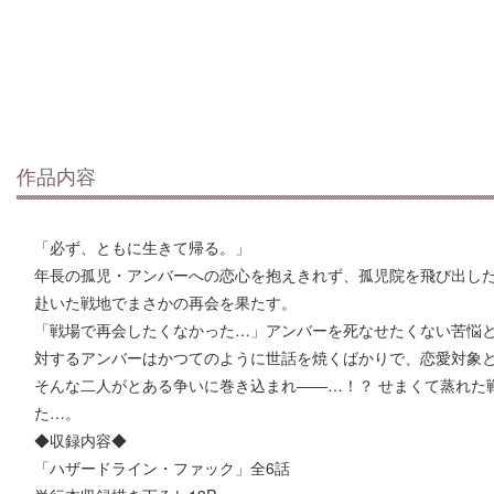
作品内容
「必ず、ともに生きて帰る。」
年長の孤児・アンバーへの恋心を抱えきれず、孤児院を飛び出し
赴いた戦地でまさかの再会を果たす。
「戦場で再会したくなかった…」アンバーを死なせたくない苦悩
対するアンバーはかつてのように世話を焼くばかりで、恋愛対象
そんな二人がとある争いに巻き込まれ――…！？ せまくて蒸れた
た…。
◆収録内容◆
「ハザードライン・ファック」全6話