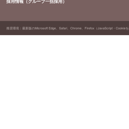
採用情報（グループ一括採用）
推奨環境：最新版のMicrosoft Edge、Safari、Chrome、Firefox（JavaScript・Cooki