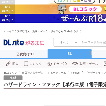
8/17
23:59
まで
8/13
23:59
まで
ボーイズラブ(BL)同人・漫画・ゲーム・ボイスならDLsiteがるまに
すべて
BL
乙女向け/TL
同人
コミック
ドラマCD
動画・ゲーム
BLコミック
出版社／著者一覧
シュークリーム
moment
「ハザードライン
完結
ハザードライン・ファック【単行本版（電子限