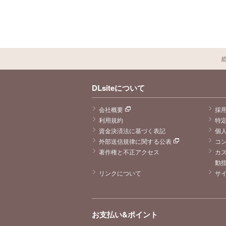
DLsiteについて
会社概要
採
利用規約
特
資金決済法に基づく表記
個
外部送信規律に関する公表
コ
著作権と不正アクセス
カ
動
リンクについて
サ
お支払い&ポイント