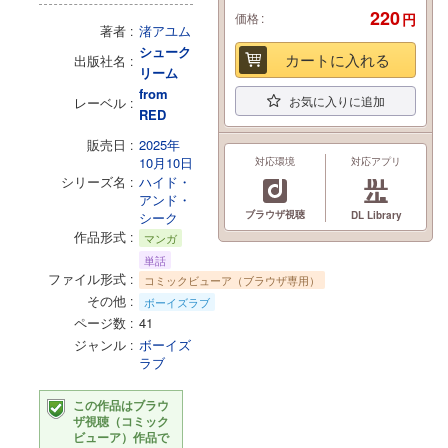
220
価格
円
著者
渚アユム
シューク
カートに入れる
出版社名
リーム
from
お気に入りに追加
レーベル
RED
販売日
2025年
10月10日
対応環境
対応アプリ
シリーズ名
ハイド・
アンド・
ブラウザ視聴
シーク
DL Library
作品形式
マンガ
単話
ファイル形式
コミックビューア（ブラウザ専用）
その他
ボーイズラブ
ページ数
41
ジャンル
ボーイズ
ラブ
この作品はブラウ
ザ視聴（コミック
ビューア）作品で