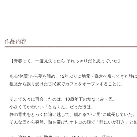
作品内容
【青春って、一度見失ったら それっきりだと思っていた】
ある“体質”から夢を諦め、12年ぶりに地元・鎌倉へ戻ってきた静
祖父から譲り受けた古民家でカフェをオープンすることに。
そこで久々に再会したのは、10歳年下の幼なじみ・巴。
小さくてかわいい「ともくん」だった彼は、
静の背丈をとっくに追い越して、頼れる“いい男”に成長していた。
そんな巴から突然、熱を帯びたオトコの顔で「静にいが好き」と