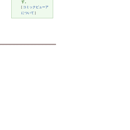
す。
[
コミックビューア
について
]