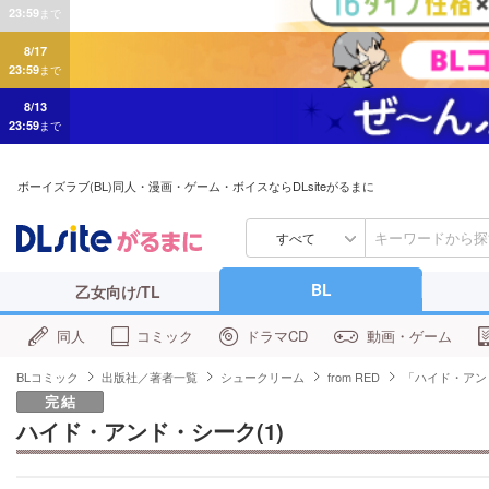
8/17
23:59
まで
8/13
23:59
まで
ボーイズラブ(BL)同人・漫画・ゲーム・ボイスならDLsiteがるまに
すべて
BL
乙女向け/TL
同人
コミック
ドラマCD
動画・ゲーム
BLコミック
出版社／著者一覧
シュークリーム
from RED
「ハイド・アン
完結
ハイド・アンド・シーク(1)