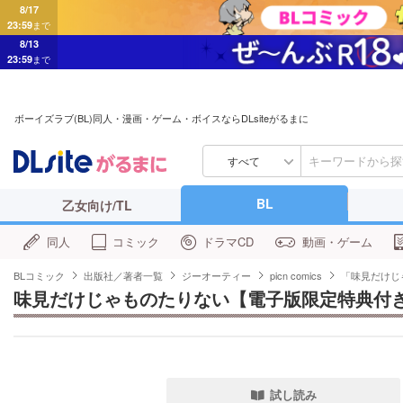
8/17
23:59
まで
8/13
23:59
まで
ボーイズラブ(BL)同人・漫画・ゲーム・ボイスならDLsiteがるまに
すべて
BL
乙女向け/TL
同人
コミック
ドラマCD
動画・ゲーム
BLコミック
出版社／著者一覧
ジーオーティー
picn comics
「味見だけじ
味見だけじゃものたりない【電子版限定特典付
試し読み