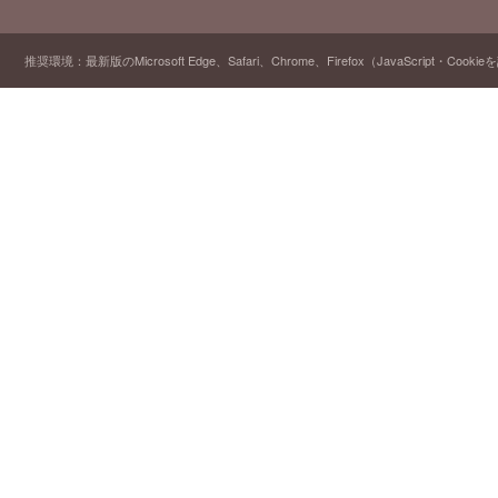
推奨環境：最新版のMicrosoft Edge、Safari、Chrome、Firefox（JavaScript・Cooki