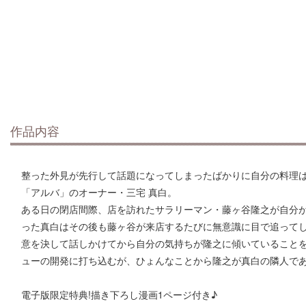
作品内容
整った外見が先行して話題になってしまったばかりに自分の料理
「アルバ」のオーナー・三宅 真白。
ある日の閉店間際、店を訪れたサラリーマン・藤ヶ谷隆之が自分
った真白はその後も藤ヶ谷が来店するたびに無意識に目で追って
意を決して話しかけてから自分の気持ちが隆之に傾いていること
ューの開発に打ち込むが、ひょんなことから隆之が真白の隣人で
電子版限定特典!描き下ろし漫画1ページ付き♪