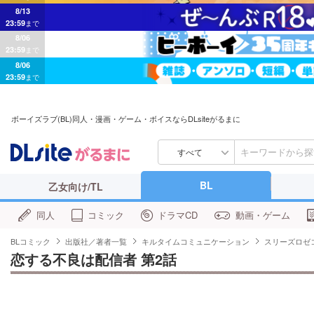
8/13
23:59
まで
8/06
23:59
まで
8/06
23:59
まで
ボーイズラブ(BL)同人・漫画・ゲーム・ボイスならDLsiteがるまに
すべて
BL
乙女向け/TL
同人
コミック
ドラマCD
動画・ゲーム
BLコミック
出版社／著者一覧
キルタイムコミュニケーション
スリーズロゼ
恋する不良は配信者 第2話